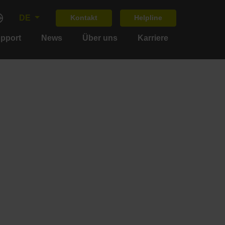
DE
Kontakt
Helpline
upport
News
Über uns
Karriere