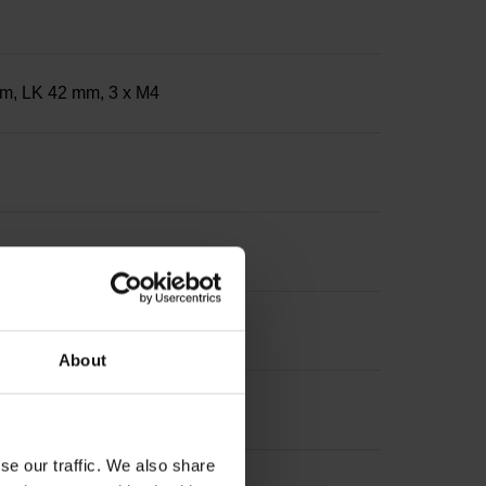
mm, LK 42 mm, 3 x M4
About
se our traffic. We also share