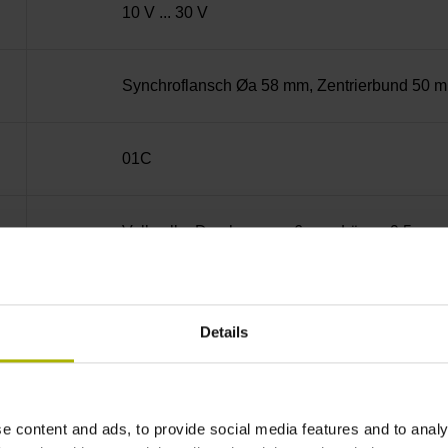
10 V ... 30 V
Synchroflansch Øa 58 mm, Zentrierbund 50 
01C
Vollwelle, Durchmesser 6 mm, Länge 9,5 mm
73A
Details
IP64 (EN60529)
e content and ads, to provide social media features and to analy