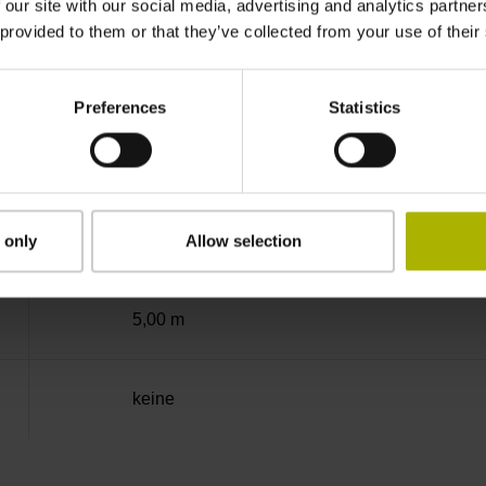
-40/+100 °C
 our site with our social media, advertising and analytics partn
 provided to them or that they’ve collected from your use of their
Kupplung M23, Stift, 12-polig
Preferences
Statistics
D294999
Kabelausgang axial und radial verwendbar
 only
Allow selection
5,00 m
keine