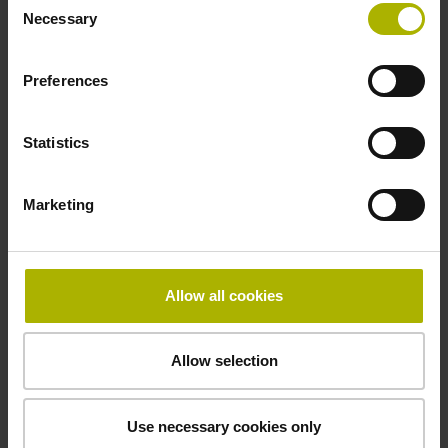
Necessary
Selection
Elektrischer Anschluss
Preferences
freies Kabelende
Statistics
Anschluss-Belegung
Marketing
D294999
Anschlussrichtung
Allow all cookies
Kabelausgang axial und radial verwendbar
Allow selection
Kabellänge
Use necessary cookies only
5,00 m