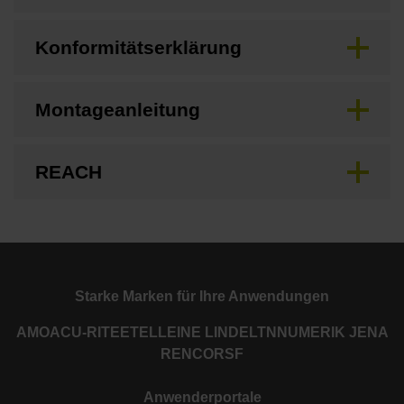
Konformitätserklärung
Montageanleitung
REACH
Starke Marken für Ihre Anwendungen
AMO
ACU-RITE
ETEL
LEINE LINDE
LTN
NUMERIK JENA
RENCO
RSF
Anwenderportale