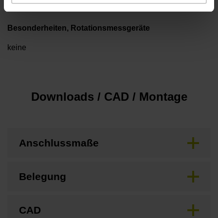
Besonderheiten, Rotationsmessgeräte
keine
Downloads / CAD / Montage
Anschlussmaße
Belegung
CAD