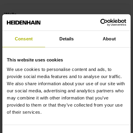
Welle
Vollwelle, Durchmesser 10 mm, Länge 20 mm
Consent
Details
About
Wellentyp
This website uses cookies
01J
We use cookies to personalise content and ads, to
provide social media features and to analyse our traffic.
Schutzart
We also share information about your use of our site with
our social media, advertising and analytics partners who
IP66 (EN60529)
may combine it with other information that you’ve
provided to them or that they’ve collected from your use
of their services.
Arbeitstemperatur
-40/+100 °C
Consent