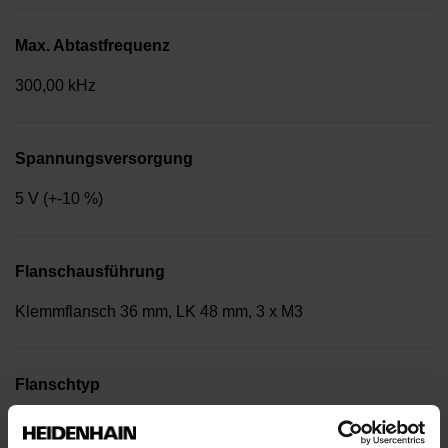
Max. Abtastfrequenz
300,00 kHz
Spannungsversorgung
5 V (+-10 %)
Flanschausführung
Klemmflansch 36 mm, LK 48 mm, 3 x M3
Flanschtyp
03B