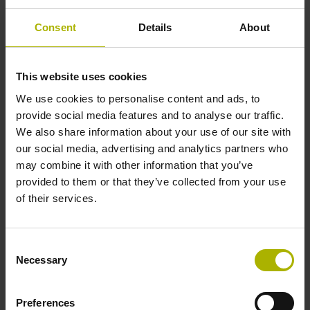
Consent
Details
About
Welle
Vollwelle, Durchmesser 10 mm, Länge 20 mm
This website uses cookies
We use cookies to personalise content and ads, to
Wellentyp
provide social media features and to analyse our traffic.
We also share information about your use of our site with
01J
our social media, advertising and analytics partners who
may combine it with other information that you’ve
provided to them or that they’ve collected from your use
Schutzart
of their services.
IP64 (EN60529)
Consent
Necessary
Selection
Arbeitstemperatur
-40/+100 °C
Preferences