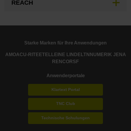
REACH
Starke Marken für Ihre Anwendungen
AMO
ACU-RITE
ETEL
LEINE LINDE
LTN
NUMERIK JENA
RENCO
RSF
Anwenderportale
Klartext Portal
TNC Club
Technische Schulungen