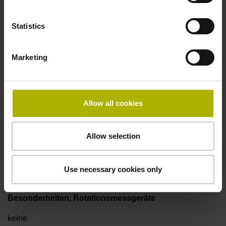
Statistics
Elektrischer Anschluss
Flanschdose M23, Stift, 12-polig
Marketing
Anschluss-Belegung
Allow all cookies
D294999
Allow selection
Anschlussrichtung
radial
Use necessary cookies only
Besonderheiten, Rotationsmessgeräte
keine