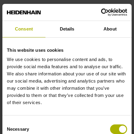
Welle
Vollwelle, Durchmesser 10 mm, Länge 20 mm
Consent
Details
About
Wellentyp
This website uses cookies
We use cookies to personalise content and ads, to
01J
provide social media features and to analyse our traffic.
We also share information about your use of our site with
our social media, advertising and analytics partners who
Schutzart
may combine it with other information that you’ve
IP64 (EN60529)
provided to them or that they’ve collected from your use
of their services.
Arbeitstemperatur
Consent
-40/+100 °C
Necessary
Selection