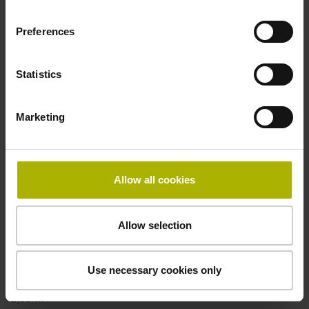
Preferences
Elektrischer Anschluss
Kupplung M23, Stift, 12-polig
Statistics
Anschluss-Belegung
Marketing
D294999
Allow all cookies
Anschlussrichtung
Kabelausgang axial und radial verwendbar
Allow selection
Use necessary cookies only
Kabellänge
1,00 m