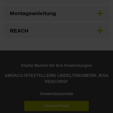
Montageanleitung
REACH
Starke Marken für Ihre Anwendungen
AMO
ACU-RITE
ETEL
LEINE LINDE
LTN
NUMERIK JENA
RENCO
RSF
Anwenderportale
Klartext Portal