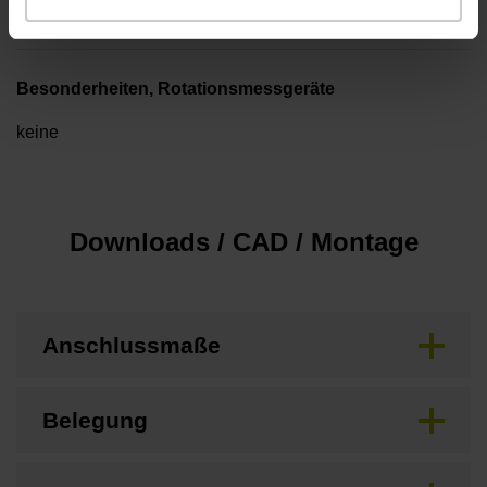
1,00 m
Besonderheiten, Rotationsmessgeräte
keine
Downloads / CAD / Montage
Anschlussmaße
Belegung