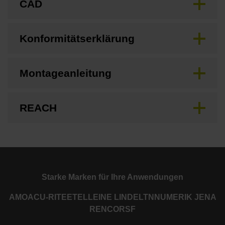
CAD
Konformitätserklärung
Montageanleitung
REACH
Starke Marken für Ihre Anwendungen
AMO
ACU-RITE
ETEL
LEINE LINDE
LTN
NUMERIK JENA
RENCO
RSF