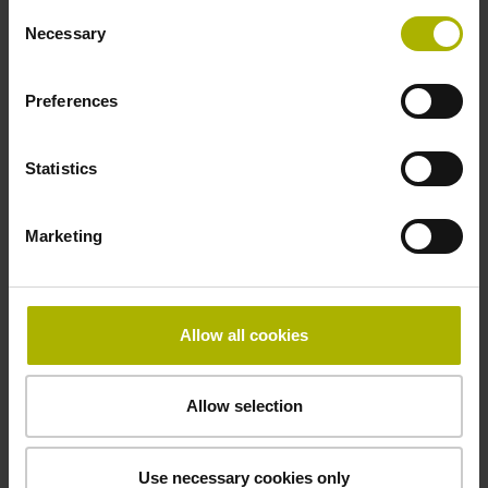
-40/+100 °C
Consent
Necessary
Selection
Elektrischer Anschluss
Preferences
freies Kabelende
Statistics
Anschluss-Belegung
Marketing
D294999
Anschlussrichtung
Allow all cookies
Kabelausgang axial und radial verwendbar
Allow selection
Kabellänge
Use necessary cookies only