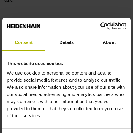
01C
Welle
Vollwelle, Durchmesser 6 mm, Länge 9,5 mm
Consent
Details
About
Wellentyp
This website uses cookies
73A
We use cookies to personalise content and ads, to
provide social media features and to analyse our traffic.
We also share information about your use of our site with
Schutzart
our social media, advertising and analytics partners who
IP64 (EN60529)
may combine it with other information that you’ve
provided to them or that they’ve collected from your use
of their services.
Arbeitstemperatur