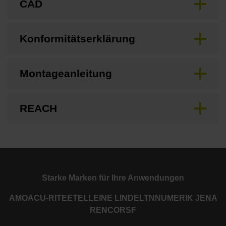
CAD
Konformitätserklärung
Montageanleitung
REACH
Starke Marken für Ihre Anwendungen
AMO
ACU-RITE
ETEL
LEINE LINDE
LTN
NUMERIK JENA
RENCO
RSF