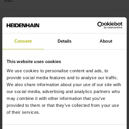
01C
Welle
Vollwelle, Durchmesser 6 mm, Länge 9,5 mm
Consent
Details
About
Wellentyp
This website uses cookies
73A
We use cookies to personalise content and ads, to
provide social media features and to analyse our traffic.
We also share information about your use of our site with
Schutzart
our social media, advertising and analytics partners who
IP66 (EN60529)
may combine it with other information that you’ve
provided to them or that they’ve collected from your use
of their services.
Arbeitstemperatur