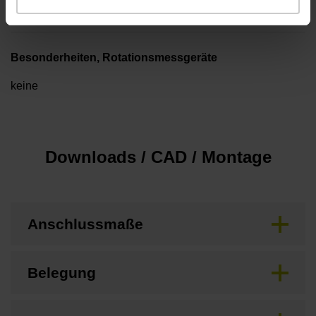
1,00 m
Besonderheiten, Rotationsmessgeräte
keine
Downloads / CAD / Montage
Anschlussmaße
Belegung