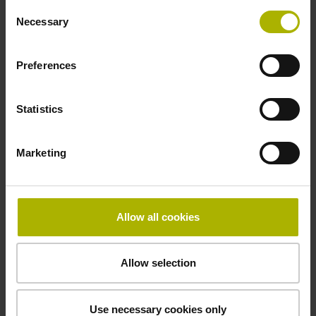
-40/+100 °C
Consent
Necessary
Selection
Elektrischer Anschluss
Preferences
Kupplung M23, Stift, 12-polig
Statistics
Anschluss-Belegung
Marketing
D294999
Anschlussrichtung
Allow all cookies
Kabelausgang axial und radial verwendbar
Allow selection
Kabellänge
Use necessary cookies only