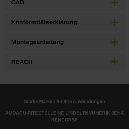
CAD
Konformitätserklärung
Montageanleitung
REACH
Starke Marken für Ihre Anwendungen
AMO
ACU-RITE
ETEL
LEINE LINDE
LTN
NUMERIK JENA
RENCO
RSF