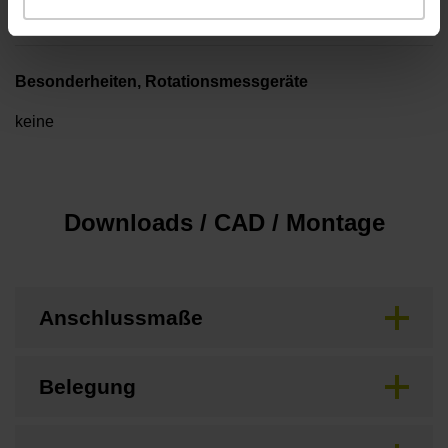
1,00 m
Besonderheiten, Rotationsmessgeräte
keine
Downloads / CAD / Montage
Anschlussmaße
Belegung