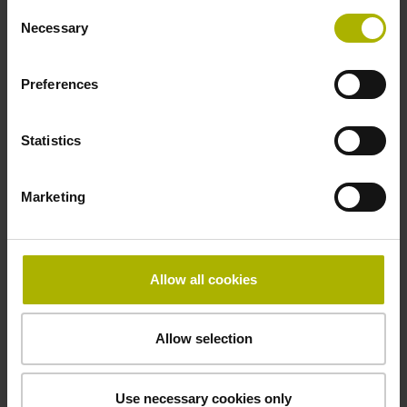
-40/+70 °C
Consent
Necessary
Selection
Elektrischer Anschluss
Preferences
Kupplung M23, Stift, 12-polig
Statistics
Anschluss-Belegung
Marketing
D294999
Anschlussrichtung
Allow all cookies
Kabelausgang axial und radial verwendbar
Allow selection
Kabellänge
Use necessary cookies only