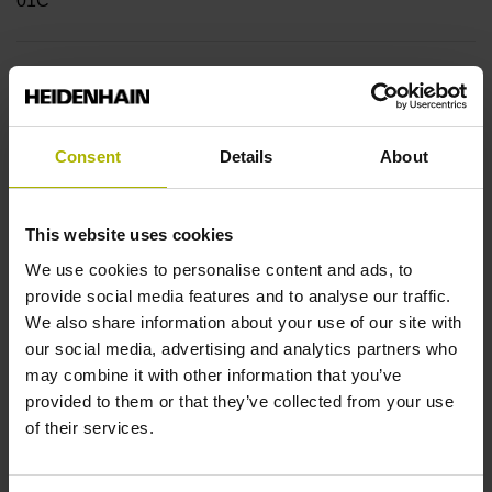
01C
Welle
Vollwelle, Durchmesser 6 mm, Länge 9,5 mm
Consent
Details
About
Wellentyp
This website uses cookies
73A
We use cookies to personalise content and ads, to
provide social media features and to analyse our traffic.
We also share information about your use of our site with
Schutzart
our social media, advertising and analytics partners who
IP64 (EN60529)
may combine it with other information that you’ve
provided to them or that they’ve collected from your use
of their services.
Arbeitstemperatur