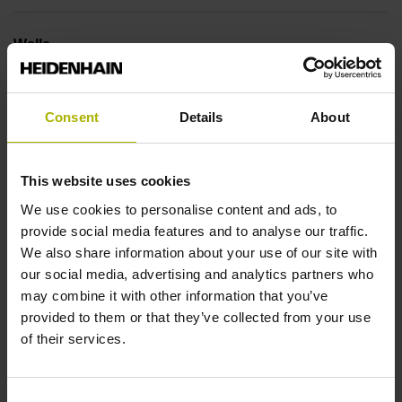
Welle
Vollwelle, Durchmesser 10 mm, Länge 20 mm
Consent
Details
About
Wellentyp
This website uses cookies
01J
We use cookies to personalise content and ads, to
provide social media features and to analyse our traffic.
Schutzart
We also share information about your use of our site with
our social media, advertising and analytics partners who
IP64 (EN60529)
may combine it with other information that you’ve
provided to them or that they’ve collected from your use
of their services.
Arbeitstemperatur
-40/+100 °C
Consent