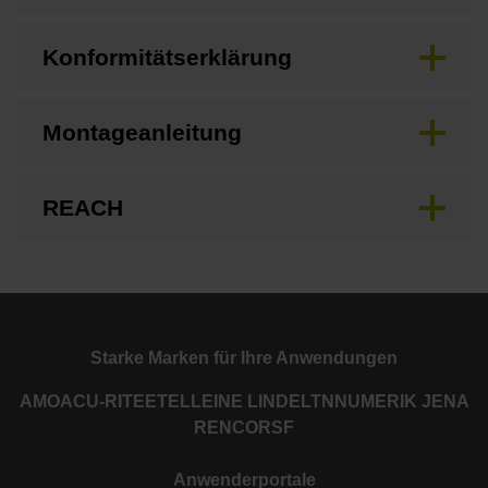
Konformitätserklärung
Montageanleitung
REACH
Starke Marken für Ihre Anwendungen
AMO
ACU-RITE
ETEL
LEINE LINDE
LTN
NUMERIK JENA
RENCO
RSF
Anwenderportale