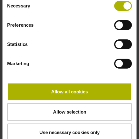
Necessary
Selection
Elektrischer Anschluss
Preferences
Kupplung M23, Stift, 12-polig
Statistics
Anschluss-Belegung
Marketing
D294999
Anschlussrichtung
Allow all cookies
Kabelausgang axial und radial verwendbar
Allow selection
Kabellänge
Use necessary cookies only
1,00 m