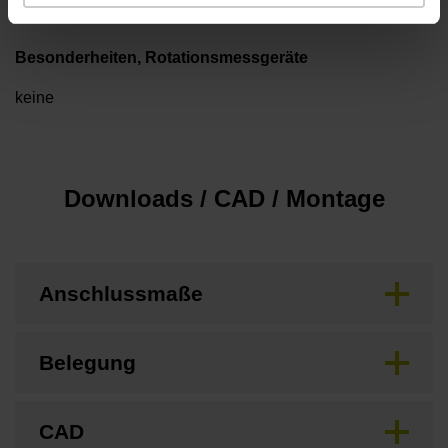
Besonderheiten, Rotationsmessgeräte
keine
Downloads / CAD / Montage
Anschlussmaße
Belegung
CAD