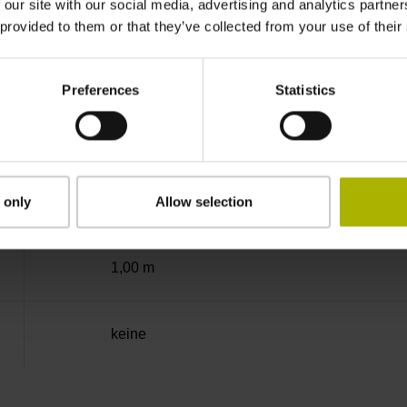
-40/+80 °C
 our site with our social media, advertising and analytics partn
 provided to them or that they’ve collected from your use of their
freies Kabelende
Preferences
Statistics
D294999
Kabelausgang axial und radial verwendbar
 only
Allow selection
1,00 m
keine