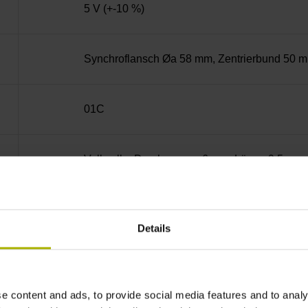
5 V (+-10 %)
Synchroflansch Øa 58 mm, Zentrierbund 50 
01C
Vollwelle, Durchmesser 6 mm, Länge 9,5 mm
73A
Details
IP64 (EN60529)
e content and ads, to provide social media features and to analy