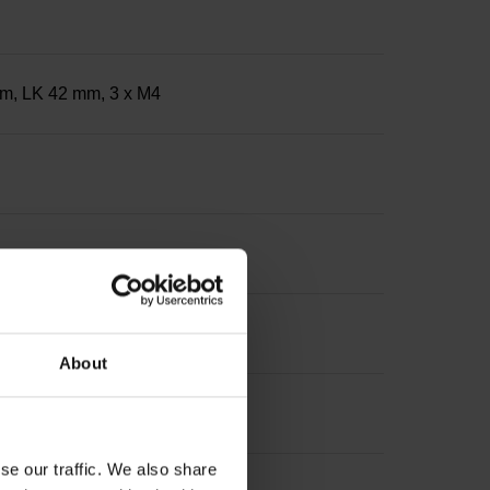
mm, LK 42 mm, 3 x M4
About
se our traffic. We also share