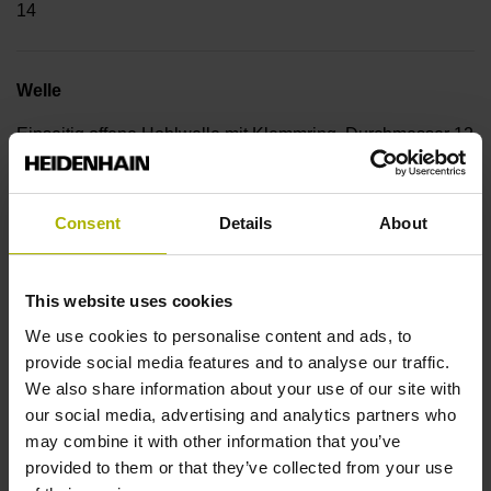
14
Welle
Einseitig offene Hohlwelle mit Klemmring, Durchmesser 12
mm, Tiefe 24 mm
Consent
Details
About
Wellentyp
68A
This website uses cookies
We use cookies to personalise content and ads, to
provide social media features and to analyse our traffic.
Schutzart
We also share information about your use of our site with
IP64 (EN60529)
our social media, advertising and analytics partners who
may combine it with other information that you’ve
provided to them or that they’ve collected from your use
Arbeitstemperatur