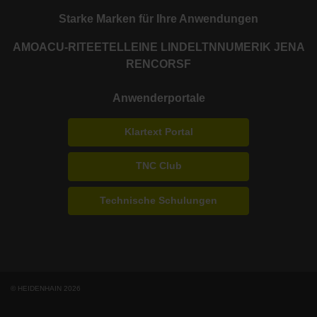
Starke Marken für Ihre Anwendungen
AMO
ACU-RITE
ETEL
LEINE LINDE
LTN
NUMERIK JENA
RENCO
RSF
Anwenderportale
Klartext Portal
TNC Club
Technische Schulungen
© HEIDENHAIN 2026