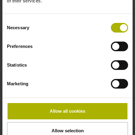
of their services.
-40/+100 °C
Consent
Necessary
Selection
Elektrischer Anschluss
01
Preferences
Statistics
Anschluss-Belegung
D294999
Marketing
Anschlussrichtung
Allow all cookies
Kabelausgang axial und radial verwendbar
Allow selection