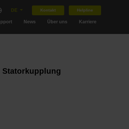
DE
Kontakt
Helpline
upport
News
Über uns
Karriere
 Statorkupplung