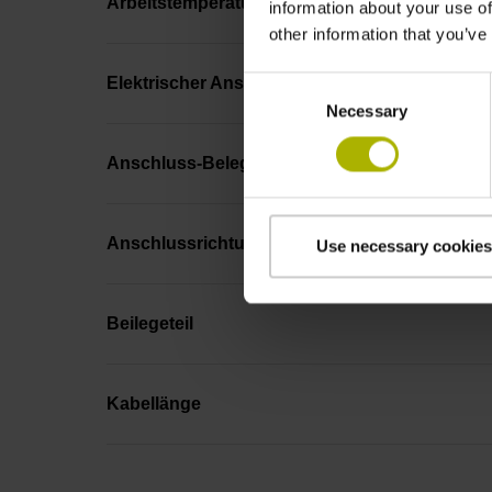
Arbeitstemperatur
information about your use of
other information that you’ve
Elektrischer Anschluss
Consent
Necessary
Selection
Anschluss-Belegung
Anschlussrichtung
Use necessary cookies
Beilegeteil
Kabellänge