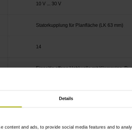
10 V ... 30 V
Statorkupplung für Planfläche (LK 63 mm)
14
Einseitig offene Hohlwelle mit Klemmring, D
68A
Details
IP64 (EN60529)
e content and ads, to provide social media features and to analy