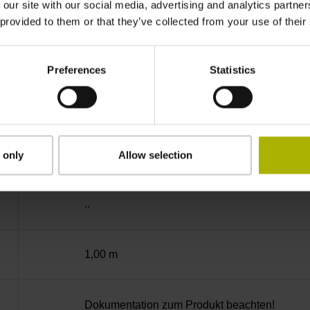
-40/+70 °C
 our site with our social media, advertising and analytics partn
 provided to them or that they’ve collected from your use of their
01
Preferences
Statistics
D294999
Kabelausgang axial und radial verwendbar
 only
Allow selection
..
1,00 m
Dokumentation zum Produkt beachten!