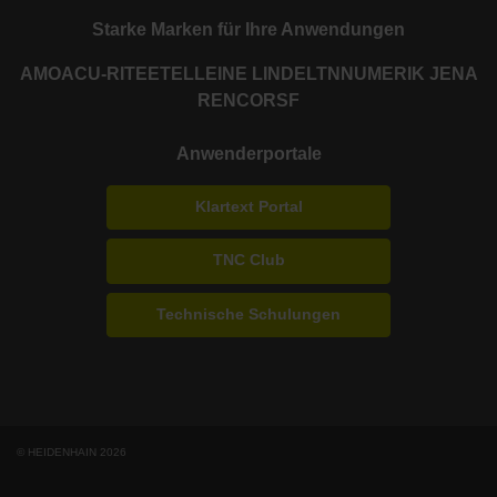
Starke Marken für Ihre Anwendungen
AMO
ACU-RITE
ETEL
LEINE LINDE
LTN
NUMERIK JENA
RENCO
RSF
Anwenderportale
Klartext Portal
TNC Club
Technische Schulungen
© HEIDENHAIN 2026