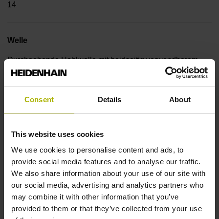
14
Welle
Durchgehende Hohlwelle mit beidseitig verwendbarem
Klemmring, Durchmesser 8 mm
Consent
Details
About
Wellentyp
70A
This website uses cookies
We use cookies to personalise content and ads, to
provide social media features and to analyse our traffic.
Schutzart
We also share information about your use of our site with
IP64 (EN60529)
our social media, advertising and analytics partners who
may combine it with other information that you’ve
provided to them or that they’ve collected from your use
Arbeitstemperatur