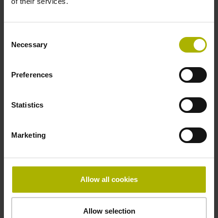
of their services.
-40/+100 °C
Consent
Necessary
Selection
Elektrischer Anschluss
01
Preferences
Statistics
Anschluss-Belegung
D294999
Marketing
Anschlussrichtung
Allow all cookies
Kabelausgang axial und radial verwendbar
Allow selection