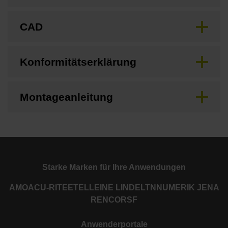
CAD
Konformitätserklärung
Montageanleitung
Starke Marken für Ihre Anwendungen
AMO
ACU-RITE
ETEL
LEINE LINDE
LTN
NUMERIK JENA
RENCO
RSF
Anwenderportale