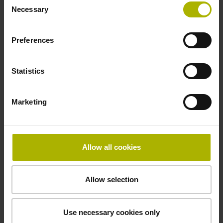
freies Kabelende
Necessary
Selection
Anschluss-Belegung
Preferences
D294999
Statistics
Anschlussrichtung
Marketing
Kabelausgang axial und radial verwendbar
Allow all cookies
Kabellänge
1,00 m
Allow selection
Besonderheiten, Rotationsmessgeräte
Use necessary cookies only