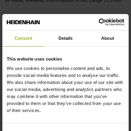
14 Welle: Vollwelle, Durchmesser 4 mm, Länge 12,5 mm
Wellentyp
01L
Consent
Details
About
Schutzart
This website uses cookies
IP64 (EN60529)
We use cookies to personalise content and ads, to
provide social media features and to analyse our traffic.
We also share information about your use of our site with
Arbeitstemperatur
our social media, advertising and analytics partners who
may combine it with other information that you’ve
-10/+100 °C
provided to them or that they’ve collected from your use
of their services.
Elektrischer Anschluss
Consent