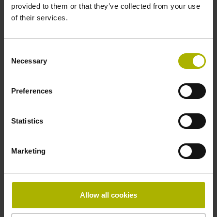
provided to them or that they’ve collected from your use
of their services.
-10/+100 °C
Consent
Elektrischer Anschluss
Necessary
Selection
Kupplung M23, Stift, 12-polig
Preferences
Anschluss-Belegung
Statistics
D294999
Marketing
Anschlussrichtung
Kabelausgang axial und radial verwendbar
Allow all cookies