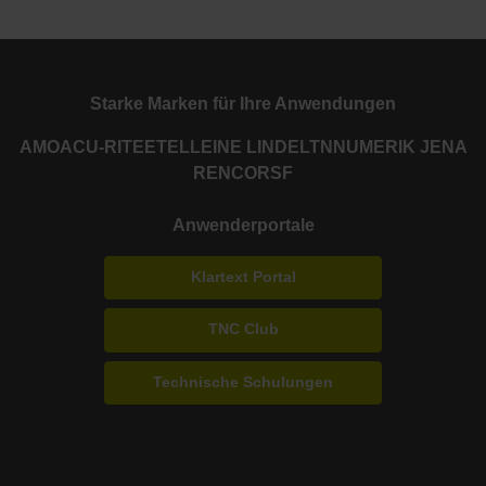
Starke Marken für Ihre Anwendungen
AMO
ACU-RITE
ETEL
LEINE LINDE
LTN
NUMERIK JENA
RENCO
RSF
Anwenderportale
Klartext Portal
TNC Club
Technische Schulungen