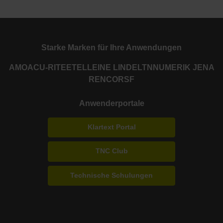
Starke Marken für Ihre Anwendungen
AMO
ACU-RITE
ETEL
LEINE LINDE
LTN
NUMERIK JENA
RENCO
RSF
Anwenderportale
Klartext Portal
TNC Club
Technische Schulungen