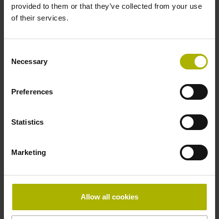
provided to them or that they’ve collected from your use
of their services.
-10/+100 °C
Consent
Elektrischer Anschluss
Necessary
Selection
Kupplung M23, Stift, 12-polig
Preferences
Anschluss-Belegung
Statistics
D294999
Marketing
Anschlussrichtung
Kabelausgang axial und radial verwendbar
Allow all cookies