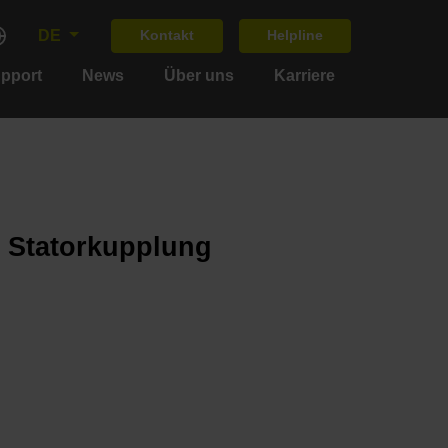
DE
Kontakt
Helpline
upport
News
Über uns
Karriere
 Statorkupplung