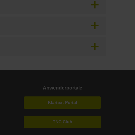
Anwenderportale
Klartext Portal
TNC Club