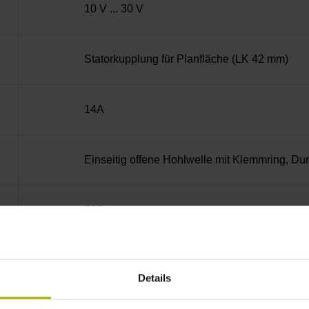
10 V ... 30 V
Statorkupplung für Planfläche (LK 42 mm)
14A
Einseitig offene Hohlwelle mit Klemmring, D
50E
IP64 (EN60529)
Details