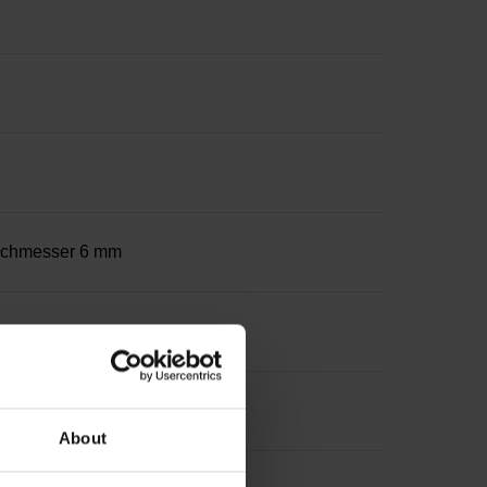
urchmesser 6 mm
About