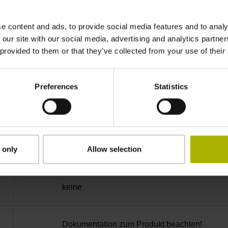
-10/+70 °C
e content and ads, to provide social media features and to analy
Kupplung M23, Stift, 12-polig
 our site with our social media, advertising and analytics partn
 provided to them or that they’ve collected from your use of their
D318827
Preferences
Statistics
Kabelausgang axial und radial verwendbar
 only
Allow selection
1,00 m
keine
Dokumentation zum Produkt beachten!