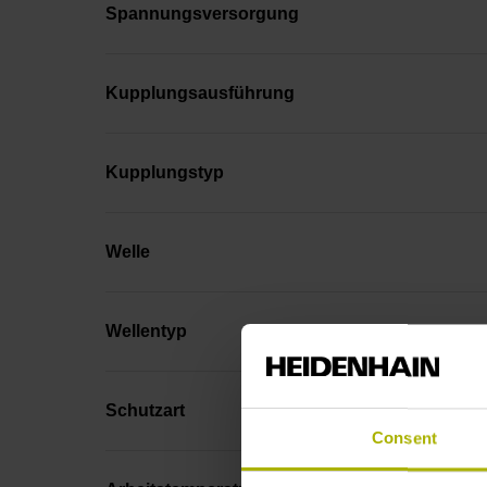
Spannungsversorgung
Kupplungsausführung
Kupplungstyp
Welle
Wellentyp
Schutzart
Consent