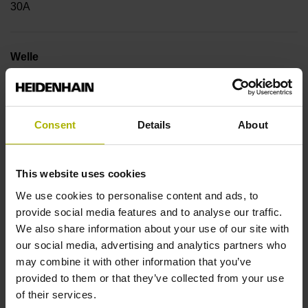
30A
Welle
Durchgehende Hohlwelle mit Exzenterklemmung,
Durchmesser 25 mm
Consent
Details
About
Wellentyp
This website uses cookies
42B
We use cookies to personalise content and ads, to
provide social media features and to analyse our traffic.
We also share information about your use of our site with
Schutzart
our social media, advertising and analytics partners who
IP64 (EN60529)
may combine it with other information that you’ve
provided to them or that they’ve collected from your use
of their services.
Arbeitstemperatur