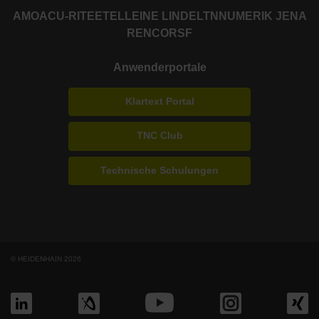
AMO
ACU-RITE
ETEL
LEINE LINDE
LTN
NUMERIK JENA
RENCO
RSF
Anwenderportale
Klartext Portal
TNC Club
Technische Schulungen
© HEIDENHAIN 2026