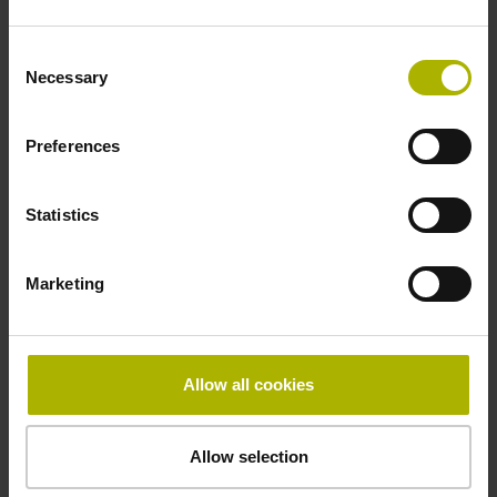
-10/+100 °C
Consent
Necessary
Selection
Elektrischer Anschluss
Preferences
freies Kabelende
Statistics
Anschluss-Belegung
Marketing
D294999
Anschlussrichtung
Allow all cookies
Kabelausgang axial und radial verwendbar
Allow selection