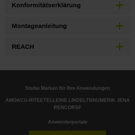
Konformitätserklärung
Montageanleitung
REACH
Starke Marken für Ihre Anwendungen
AMO
ACU-RITE
ETEL
LEINE LINDE
LTN
NUMERIK JENA
RENCO
RSF
Anwenderportale