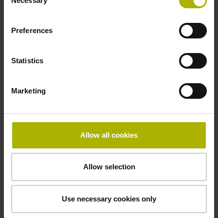
Necessary
Selection
-10/+100 °C
Preferences
Elektrischer Anschluss
Statistics
freies Kabelende
Marketing
Anschluss-Belegung
D294999
Allow all cookies
Anschlussrichtung
Allow selection
Kabelausgang axial und radial verwendbar
Use necessary cookies only