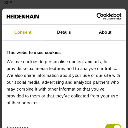
30A
Welle
Consent
Details
About
Durchgehende Hohlwelle mit Exzenterklemmung,
Durchmesser 50 mm
This website uses cookies
We use cookies to personalise content and ads, to
Wellentyp
provide social media features and to analyse our traffic.
42D
We also share information about your use of our site with
our social media, advertising and analytics partners who
may combine it with other information that you’ve
Schutzart
provided to them or that they’ve collected from your use
of their services.
IP64 (EN60529)
Consent
Arbeitstemperatur