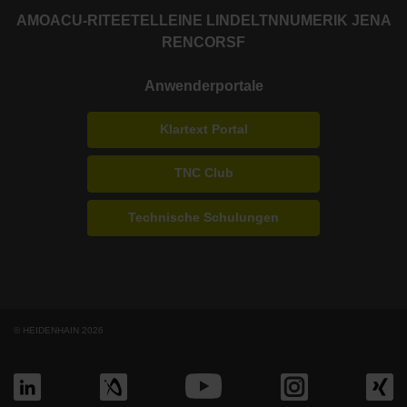
AMO
ACU-RITE
ETEL
LEINE LINDE
LTN
NUMERIK JENA
RENCO
RSF
Anwenderportale
Klartext Portal
TNC Club
Technische Schulungen
© HEIDENHAIN 2026