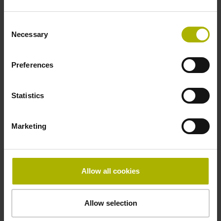
-10/+100 °C
Consent
Necessary
Selection
Elektrischer Anschluss
Preferences
Kupplung M12, Stift, 8-polig
Statistics
Anschluss-Belegung
Marketing
D532351
Anschlussrichtung
Allow all cookies
Kabelausgang axial und radial verwendbar
Allow selection