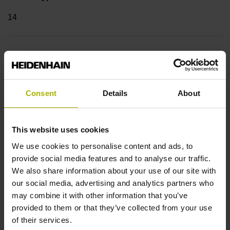
14
Welle
Vollwelle, Durchmesser 4 mm, Länge 12,5 mm
Consent
Details
About
Wellentyp
This website uses cookies
01L
We use cookies to personalise content and ads, to
provide social media features and to analyse our traffic.
We also share information about your use of our site with
Schutzart
our social media, advertising and analytics partners who
IP64 (EN60529)
may combine it with other information that you’ve
provided to them or that they’ve collected from your use
of their services.
Arbeitstemperatur