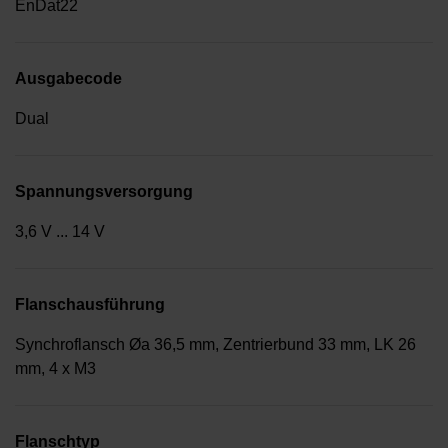
EnDat22
Ausgabecode
Dual
Spannungsversorgung
3,6 V ... 14 V
Flanschausführung
Synchroflansch Øa 36,5 mm, Zentrierbund 33 mm, LK 26
mm, 4 x M3
Flanschtyp