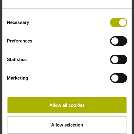
IP64 (EN60529)
Consent
Necessary
Arbeitstemperatur
Selection
-10/+100 °C
Preferences
Elektrischer Anschluss
Statistics
Kupplung M12, Stift, 8-polig
Marketing
Anschluss-Belegung
D532351
Allow all cookies
Anschlussrichtung
Allow selection