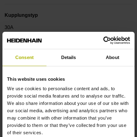
Kupplungstyp
30A
Welle
Consent
Details
About
Durchgehende Hohlwelle mit Exzenterklemmung,
Durchmesser 50 mm
This website uses cookies
We use cookies to personalise content and ads, to
Wellentyp
provide social media features and to analyse our traffic.
We also share information about your use of our site with
42D
our social media, advertising and analytics partners who
may combine it with other information that you’ve
provided to them or that they’ve collected from your use
Schutzart
of their services.