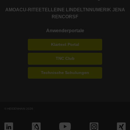
AMO
ACU-RITE
ETEL
LEINE LINDE
LTN
NUMERIK JENA
RENCO
RSF
Anwenderportale
Klartext Portal
TNC Club
Technische Schulungen
© HEIDENHAIN 2026