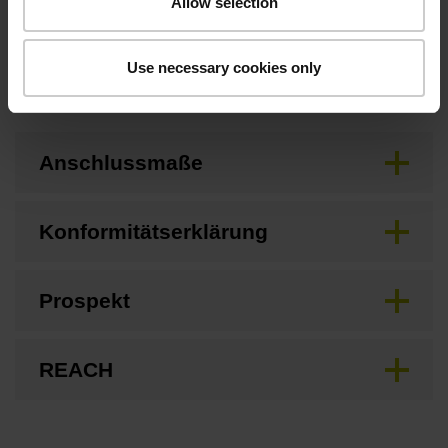
Allow selection
Downloads / CAD / Montage
Use necessary cookies only
Anschlussmaße
Konformitätserklärung
Prospekt
REACH