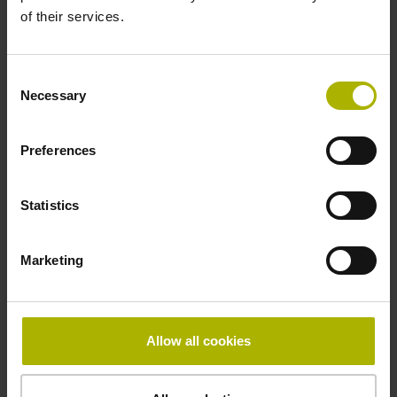
of their services.
Referenzmarkenlage
in der Mitte der Messlänge
Consent
Necessary
Selection
Spannungsversorgung
Preferences
5V+5%-10%
Statistics
Elektrischer Anschluss
Marketing
separates Adapterkabel
Besonderheiten, Längenmessgerät
Allow all cookies
keine