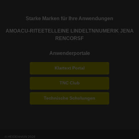
Starke Marken für Ihre Anwendungen
AMO
ACU-RITE
ETEL
LEINE LINDE
LTN
NUMERIK JENA
RENCO
RSF
Anwenderportale
Klartext Portal
TNC Club
Technische Schulungen
© HEIDENHAIN 2026