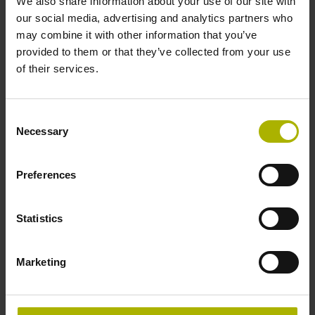
We also share information about your use of our site with
our social media, advertising and analytics partners who
may combine it with other information that you’ve
Teilungsperiode
provided to them or that they’ve collected from your use
of their services.
40,000 µm Referenzmarke: abstandscodiert
Consent
Referenzmarkenlage
Necessary
Selection
Abstandscodierte
Preferences
Referenzmarken mit Grundabstand 2000 x
Statistics
Marketing
Teilungsperiode