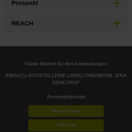
Prospekt
REACH
Starke Marken für Ihre Anwendungen
AMO
ACU-RITE
ETEL
LEINE LINDE
LTN
NUMERIK JENA
RENCO
RSF
Anwenderportale
Klartext Portal
TNC Club