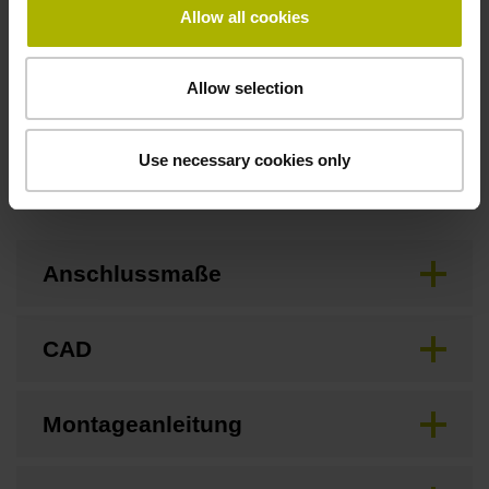
Befestigungsart
Allow all cookies
Standard
Allow selection
Use necessary cookies only
Downloads / CAD / Montage
Anschlussmaße
CAD
Montageanleitung