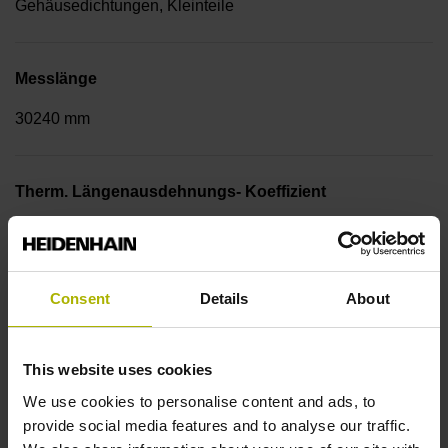
Gehäusedichtungen, Kleinteile
Messlänge
30240 mm
Therm. Längenausdehnungs- Koeffizient
~
Consent
Details
About
10·10-6K-1 Stahl
This website uses cookies
Genauigkeitsklasse
We use cookies to personalise content and ads, to
provide social media features and to analyse our traffic.
± 5,0 µm