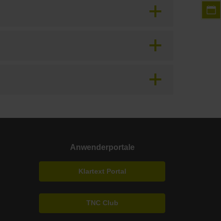
Anwenderportale
Klartext Portal
TNC Club