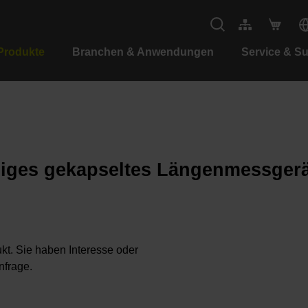
Produkte
Branchen & Anwendungen
Service & S
liges gekapseltes Längenmessgerä
kt. Sie haben Interesse oder
nfrage.