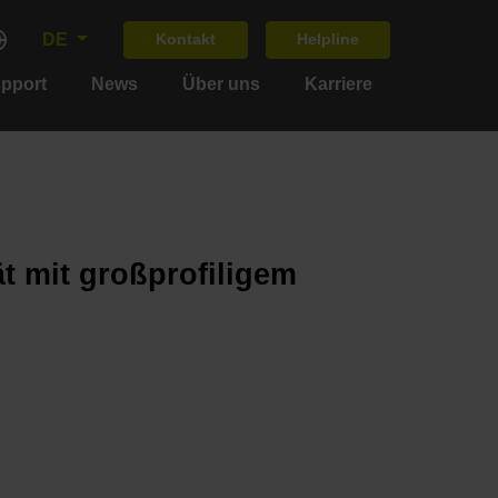
DE
Kontakt
Helpline
upport
News
Über uns
Karriere
t mit großprofiligem