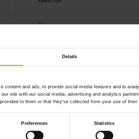
49440 mm
~
10·10-6K-1 Stahl
Details
± 5,0 µm
e content and ads, to provide social media features and to analy
40,000 µm Referenzmarke: abstandscodiert
 our site with our social media, advertising and analytics partn
 provided to them or that they’ve collected from your use of their
Abstandscodierte
Preferences
Statistics
Referenzmarken mit Grundabstand 2000 x