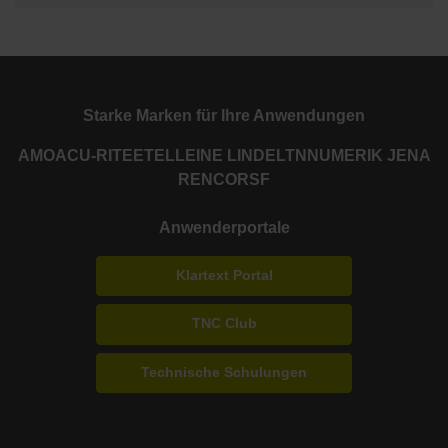
Starke Marken für Ihre Anwendungen
AMO
ACU-RITE
ETEL
LEINE LINDE
LTN
NUMERIK JENA
RENCO
RSF
Anwenderportale
Klartext Portal
TNC Club
Technische Schulungen