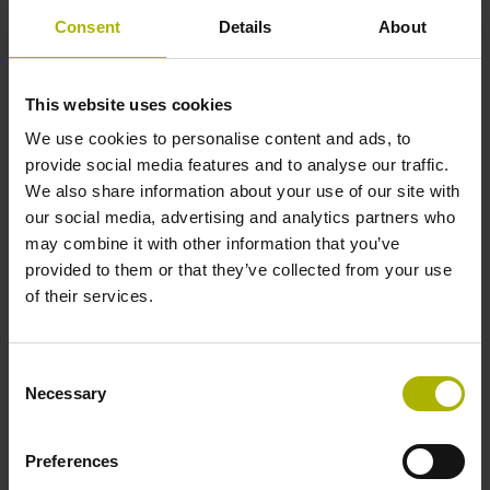
Abstandscodierte Referenzmarken mit Grundabstand 1000
Consent
Details
About
x Teilungsperiode
This website uses cookies
Weitere Referenzmarken
We use cookies to personalise content and ads, to
keine
provide social media features and to analyse our traffic.
We also share information about your use of our site with
our social media, advertising and analytics partners who
Spannungsversorgung
may combine it with other information that you’ve
provided to them or that they’ve collected from your use
5 V (+-10 %)
of their services.
Kabellänge
Consent
Necessary
Selection
6,00 m
Preferences
Elektrischer Anschluss