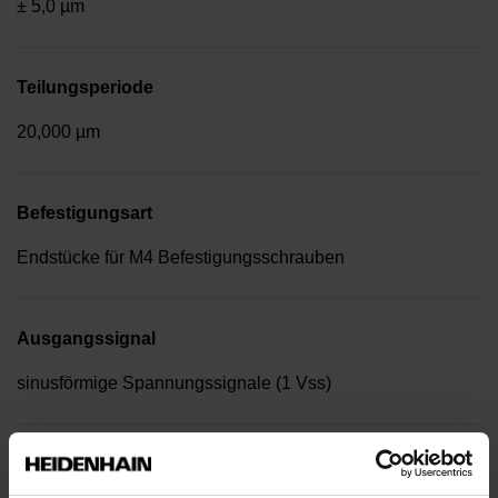
± 5,0 µm
Teilungsperiode
20,000 µm
Befestigungsart
Endstücke für M4 Befestigungsschrauben
Ausgangssignal
sinusförmige Spannungssignale (1 Vss)
Referenzmarkenlage