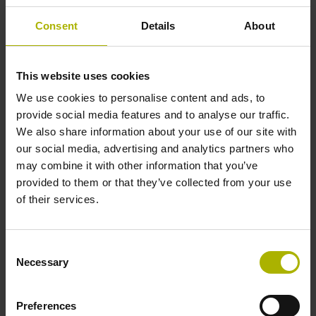
Abstandscodierte Referenzmarken mit Grundabstand 1000
x Teilungsperiode
Consent
Details
About
Weitere Referenzmarken
This website uses cookies
We use cookies to personalise content and ads, to
keine
provide social media features and to analyse our traffic.
We also share information about your use of our site with
our social media, advertising and analytics partners who
Spannungsversorgung
may combine it with other information that you’ve
provided to them or that they’ve collected from your use
5 V (+-10 %)
of their services.
Kabellänge
Consent
Necessary
3,00 m
Selection
Preferences
Elektrischer Anschluss