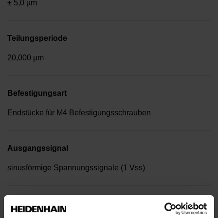
± 5,0 µm
Teilungsperiode
20,000 µm
Befestigungsart
Endstücke für M4 Befestigungsschrauben
Ausgangssignal
sinusförmige Spannungssignale (1 Vss)
Referenzmarkenlage