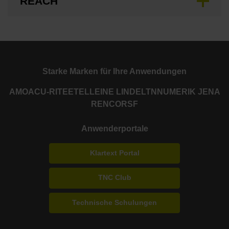
REACH
Starke Marken für Ihre Anwendungen
AMO
ACU-RITE
ETEL
LEINE LINDE
LTN
NUMERIK JENA
RENCO
RSF
Anwenderportale
Klartext Portal
TNC Club
Technische Schulungen