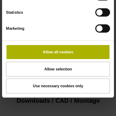
Sub-D Stecker, Kunststoffgehäuse metallisiert, 2-reihig, mit
Statistics
Verriegelungsschrauben, Stift, 15-polig
Marketing
Anschluss-Belegung
D1345431
Allow all cookies
Kabeltyp
Allow selection
PUR Ø 4,3 mm
Use necessary cookies only
Downloads / CAD / Montage