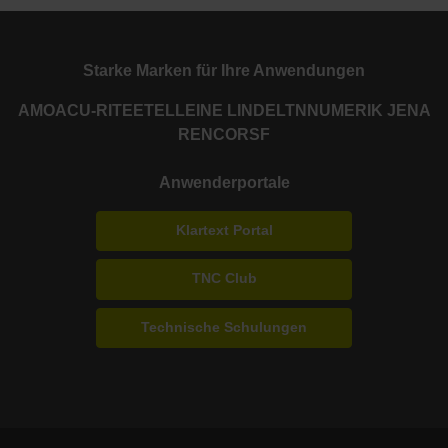
Starke Marken für Ihre Anwendungen
AMO
ACU-RITE
ETEL
LEINE LINDE
LTN
NUMERIK JENA
RENCO
RSF
Anwenderportale
Klartext Portal
TNC Club
Technische Schulungen