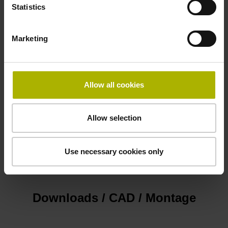
Statistics
Sub-D Stecker, Kunststoffgehäuse metallisiert, 2-reihig, mit
Verriegelungsschrauben, Buchse, 15-polig
Marketing
Anschluss-Belegung
Allow all cookies
D1345441
Allow selection
Kabeltyp
PUR Ø 4,3 mm
Use necessary cookies only
Downloads / CAD / Montage