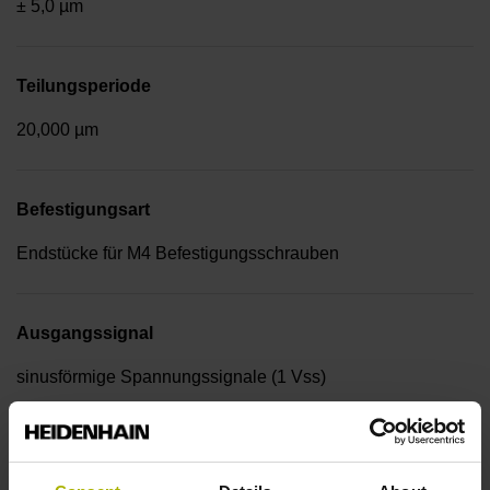
± 5,0 µm
Teilungsperiode
20,000 µm
Befestigungsart
Endstücke für M4 Befestigungsschrauben
Ausgangssignal
sinusförmige Spannungssignale (1 Vss)
Referenzmarkenlage