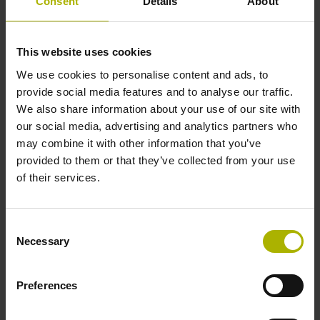
Consent
Details
About
Abstandscodierte Referenzmarken mit Grundabstand 1000
x Teilungsperiode
This website uses cookies
We use cookies to personalise content and ads, to
Weitere Referenzmarken
provide social media features and to analyse our traffic.
keine
We also share information about your use of our site with
our social media, advertising and analytics partners who
may combine it with other information that you’ve
Spannungsversorgung
provided to them or that they’ve collected from your use
of their services.
5 V (+-10 %)
Consent
Kabellänge
Necessary
Selection
6,00 m
Preferences
Elektrischer Anschluss