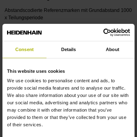
Abstandscodierte Referenzmarken mit Grundabstand 1000
x Teilungsperiode
Weitere Referenzmarken
Consent
Details
About
keine
This website uses cookies
Referenzimpulsbreite
We use cookies to personalise content and ads, to
90°
provide social media features and to analyse our traffic.
We also share information about your use of our site with
our social media, advertising and analytics partners who
Störungssignal
may combine it with other information that you’ve
provided to them or that they’ve collected from your use
MT
of their services.