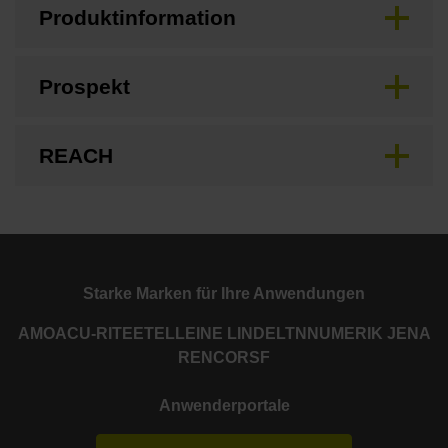
Produktinformation
Prospekt
REACH
Starke Marken für Ihre Anwendungen
AMO
ACU-RITE
ETEL
LEINE LINDE
LTN
NUMERIK JENA
RENCO
RSF
Anwenderportale