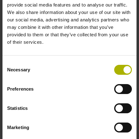
EnDat22 Synchron-Seriell EnDat 2.2 ohne
provide social media features and to analyse our traffic.
Inkrementalsignale
We also share information about your use of our site with
our social media, advertising and analytics partners who
may combine it with other information that you’ve
Spannungsversorgung
provided to them or that they’ve collected from your use
of their services.
3,6 V ... 14 V
Consent
Elektrischer Anschluss
Necessary
Selection
Flanschdose, Stift, 14-polig
Preferences
Besonderheiten, Längenmessgerät
Statistics
keine
Marketing