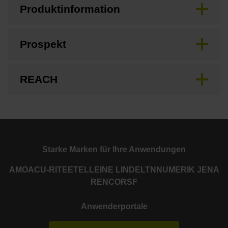
Produktinformation
Prospekt
REACH
Starke Marken für Ihre Anwendungen
AMO
ACU-RITE
ETEL
LEINE LINDE
LTN
NUMERIK JENA
RENCO
RSF
Anwenderportale