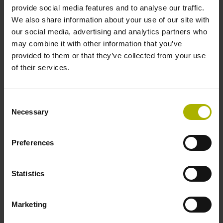
Mit03-4 Mitsubishi high speed interface Generation 2 with
provide social media features and to analyse our traffic.
two pair transmission
We also share information about your use of our site with
our social media, advertising and analytics partners who
may combine it with other information that you’ve
Spannungsversorgung
provided to them or that they’ve collected from your use
of their services.
3,6 V ... 14 V
Consent
Elektrischer Anschluss
Necessary
Selection
Flanschdose, Stift, 14-polig
Preferences
Besonderheiten, Längenmessgerät
Statistics
keine
Marketing