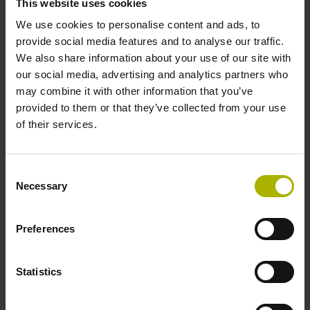
This website uses cookies
sinusförmige Spannungssignale (1 Vss)
We use cookies to personalise content and ads, to
provide social media features and to analyse our traffic.
Referenzmarkenlage
We also share information about your use of our site with
our social media, advertising and analytics partners who
C001 - Abstandscodierte Referenzmarken mit
may combine it with other information that you’ve
Grundabstand 1000 x Teilungsperiode
provided to them or that they’ve collected from your use
of their services.
Weitere Referenzmarken
Consent
keine
Necessary
Selection
Preferences
Spannungsversorgung
5 V (+-5 %)
Statistics
Elektrischer Anschluss