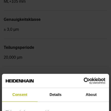
ML+105 mm
Genauigkeitsklasse
± 3,0 µm
Teilungsperiode
20,000 µm
Befestigungsart
Endstücke + Montageschiene
Consent
Details
About
Ausgangssignal