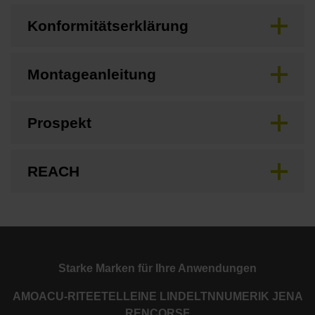
Konformitätserklärung
Montageanleitung
Prospekt
REACH
Starke Marken für Ihre Anwendungen
AMO
ACU-RITE
ETEL
LEINE LINDE
LTN
NUMERIK JENA
RENCO
RSF