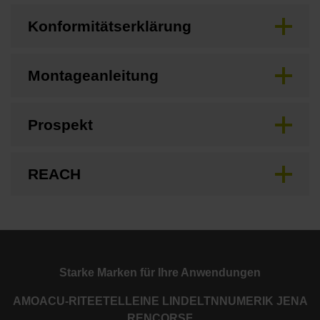
Konformitätserklärung
Montageanleitung
Prospekt
REACH
Starke Marken für Ihre Anwendungen
AMO
ACU-RITE
ETEL
LEINE LINDE
LTN
NUMERIK JENA
RENCO
RSF