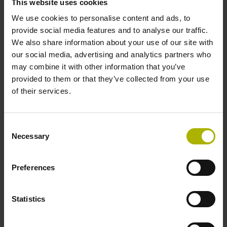
This website uses cookies
sinusförmige Spannungssignale (1 Vss)
We use cookies to personalise content and ads, to
provide social media features and to analyse our traffic.
Referenzmarkenlage
We also share information about your use of our site with
our social media, advertising and analytics partners who
C001 - Abstandscodierte Referenzmarken mit
may combine it with other information that you’ve
Grundabstand 1000 x Teilungsperiode
provided to them or that they’ve collected from your use
of their services.
Weitere Referenzmarken
Consent
keine
Necessary
Selection
Preferences
Spannungsversorgung
5 V (+-5 %)
Statistics
Elektrischer Anschluss