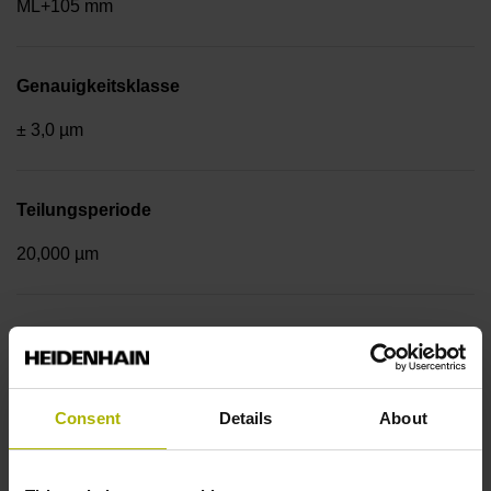
ML+105 mm
Genauigkeitsklasse
± 3,0 µm
Teilungsperiode
20,000 µm
Befestigungsart
Endstücke + Montageschiene
Consent
Details
About
Ausgangssignal