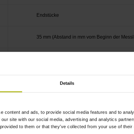
Endstücke
35 mm (Abstand in mm vom Beginn der Messlä
90°
bei Störung LOW
Details
5V+-5%
e content and ads, to provide social media features and to analy
 our site with our social media, advertising and analytics partn
Kabelausgang rechts
 provided to them or that they’ve collected from your use of their