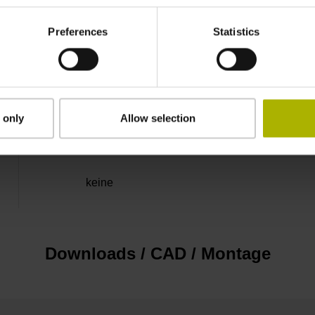
3,00 m
Preferences
Statistics
Sub-D Stecker, 2-reihig, mit Verriegelungsschra
 only
Allow selection
D343983
keine
Downloads / CAD / Montage