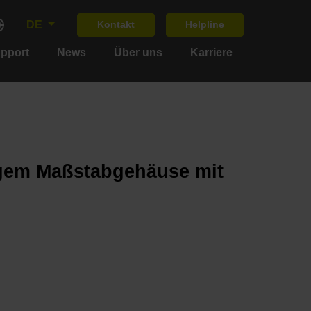
DE
Kontakt
Helpline
upport
News
Über uns
Karriere
igem Maßstabgehäuse mit