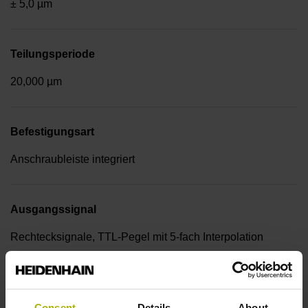
± 5,0 µm
Teilungsperiode
20,000 µm
Befestigungsart
Anschraubleiste integriert
Ausgangssignal
Rechtecksignale, TTL-Pegel mit 5-fach Interpolation
Referenzmarkenlage
Consent
Details
About