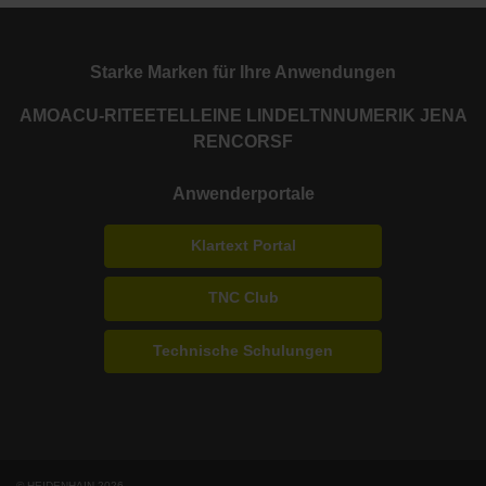
Starke Marken für Ihre Anwendungen
AMO
ACU-RITE
ETEL
LEINE LINDE
LTN
NUMERIK JENA
RENCO
RSF
Anwenderportale
Klartext Portal
TNC Club
Technische Schulungen
© HEIDENHAIN 2026