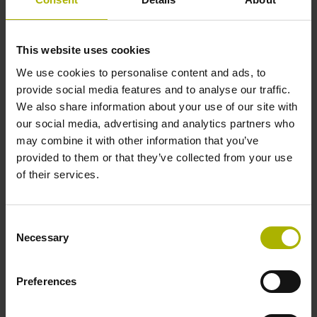
in der Mitte der Messlänge
This website uses cookies
Weitere Referenzmarken
We use cookies to personalise content and ads, to
keine
provide social media features and to analyse our traffic.
We also share information about your use of our site with
our social media, advertising and analytics partners who
Referenzimpulsbreite
may combine it with other information that you’ve
provided to them or that they’ve collected from your use
270°
of their services.
Max. Abtastfrequenz
Consent
Necessary
Selection
100,00 kHz
Preferences
Störungssignal