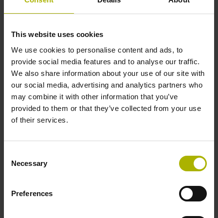
in der Mitte der Messlänge
This website uses cookies
Weitere Referenzmarken
We use cookies to personalise content and ads, to
keine
provide social media features and to analyse our traffic.
We also share information about your use of our site with
our social media, advertising and analytics partners who
Referenzimpulsbreite
may combine it with other information that you’ve
provided to them or that they’ve collected from your use
270°
of their services.
Max. Abtastfrequenz
Consent
Necessary
Selection
100,00 kHz
Preferences
Störungssignal