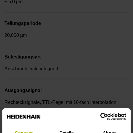
± 5,0 µm
Teilungsperiode
20,000 µm
Befestigungsart
Anschraubleiste integriert
Ausgangssignal
Rechtecksignale, TTL-Pegel mit 10-fach Interpolation
Referenzmarkenlage
Consent
Details
About