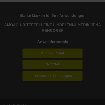
Starke Marken für Ihre Anwendungen
AMO
ACU-RITE
ETEL
LEINE LINDE
LTN
NUMERIK JENA
RENCO
RSF
Anwenderportale
Klartext Portal
TNC Club
Technische Schulungen
© HEIDENHAIN 2026