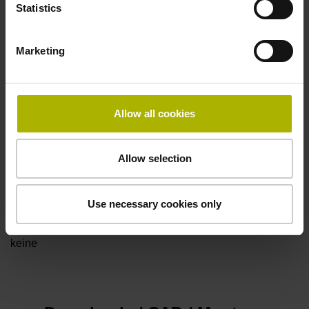
Statistics
bei Störung LOW
Marketing
Spannungsversorgung
5V+-5%
Allow all cookies
Elektrischer Anschluss
Allow selection
Flanschdose, Stift, 14-polig
Use necessary cookies only
Besonderheiten, Längenmessgerät
keine