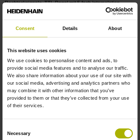
Rechtecksignale, TTL-Pegel mit 5-fach Interpolation
Referenzmarkenlage
Consent
Details
About
ML/2 - in der Mitte der Messlänge
This website uses cookies
We use cookies to personalise content and ads, to
Weitere Referenzmarken
provide social media features and to analyse our traffic.
keine
We also share information about your use of our site with
our social media, advertising and analytics partners who
may combine it with other information that you’ve
Referenzimpulsbreite
provided to them or that they’ve collected from your use
of their services.
90°
Consent
Max. Abtastfrequenz
Necessary
Selection