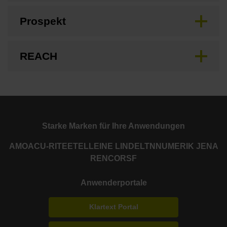
Prospekt
REACH
Starke Marken für Ihre Anwendungen
AMO
ACU-RITE
ETEL
LEINE LINDE
LTN
NUMERIK JENA
RENCO
RSF
Anwenderportale
Klartext Portal