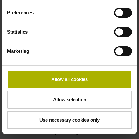
50,00 kHz
Preferences
Störungssignal
Statistics
bei Störung LOW
Marketing
Spannungsversorgung
5V+-5%
Allow all cookies
Elektrischer Anschluss
Allow selection
Flanschdose, Stift, 14-polig
Use necessary cookies only
Besonderheiten, Längenmessgerät