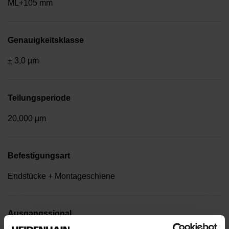
ML+105 mm
Genauigkeitsklasse
± 3,0 µm
Teilungsperiode
20,000 µm
Befestigungsart
Endstücke + Montageschiene
Ausgangssignal