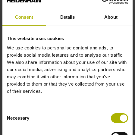
Rechtecksignale, TTL-Pegel mit 10-fach Interpolation
Consent
Details
About
Referenzmarkenlage
Abstand 35 mm vom Beginn der Messlänge
This website uses cookies
We use cookies to personalise content and ads, to
provide social media features and to analyse our traffic.
Weitere Referenzmarken
We also share information about your use of our site with
our social media, advertising and analytics partners who
Abstand 35 mm vom Ende der Messlänge
may combine it with other information that you’ve
provided to them or that they’ve collected from your use
of their services.
Referenzimpulsbreite
90°
Consent
Necessary
Selection
Max. Abtastfrequenz