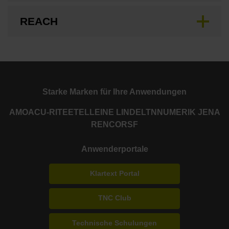
REACH
Starke Marken für Ihre Anwendungen
AMO
ACU-RITE
ETEL
LEINE LINDE
LTN
NUMERIK JENA
RENCO
RSF
Anwenderportale
Klartext Portal
TNC Club
Technische Schulungen