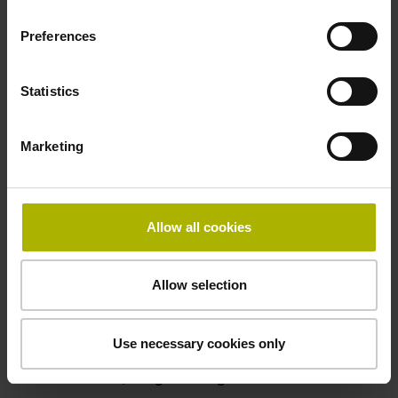
50,00 kHz
Preferences
Störungssignal
Statistics
bei Störung LOW
Marketing
Spannungsversorgung
5V+-5%
Allow all cookies
Elektrischer Anschluss
Allow selection
Flanschdose, Stift, 14-polig
Use necessary cookies only
Besonderheiten, Längenmessgerät