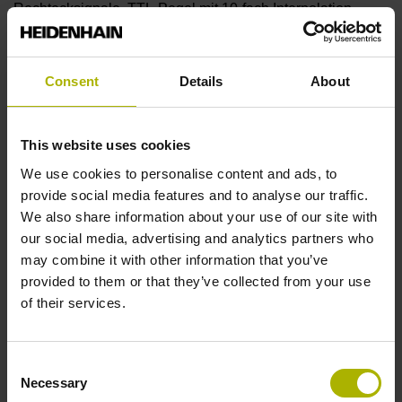
Rechtecksignale, TTL-Pegel mit 10-fach Interpolation
Referenzmarkenlage
Consent
Details
About
Abstand 35 mm vom Beginn der Messlänge
This website uses cookies
We use cookies to personalise content and ads, to
Weitere Referenzmarken
provide social media features and to analyse our traffic.
Abstand 35 mm vom Ende der Messlänge
We also share information about your use of our site with
our social media, advertising and analytics partners who
may combine it with other information that you’ve
Referenzimpulsbreite
provided to them or that they’ve collected from your use
of their services.
90°
Consent
Max. Abtastfrequenz
Necessary
Selection