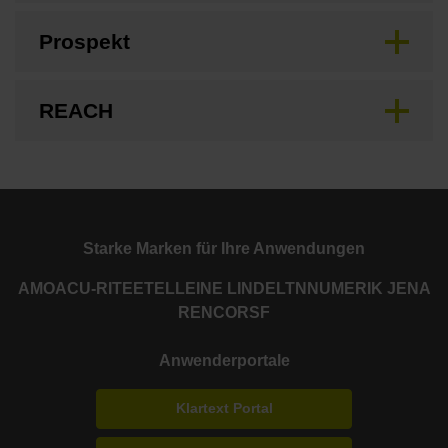
Prospekt
REACH
Starke Marken für Ihre Anwendungen
AMO
ACU-RITE
ETEL
LEINE LINDE
LTN
NUMERIK JENA
RENCO
RSF
Anwenderportale
Klartext Portal