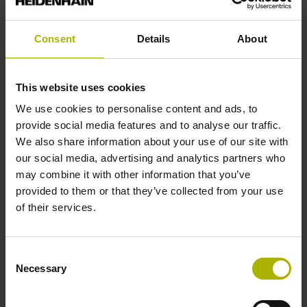
Rechtecksignale, TTL-Pegel mit 20-fach Interpolation
Consent
Details
About
Referenzmarkenlage
Abstand 35 mm vom Beginn der Messlänge
This website uses cookies
We use cookies to personalise content and ads, to
provide social media features and to analyse our traffic.
Weitere Referenzmarken
We also share information about your use of our site with
our social media, advertising and analytics partners who
Abstand 35 mm vom Ende der Messlänge
may combine it with other information that you’ve
provided to them or that they’ve collected from your use
of their services.
Referenzimpulsbreite
90°
Consent
Necessary
Selection
Max. Abtastfrequenz