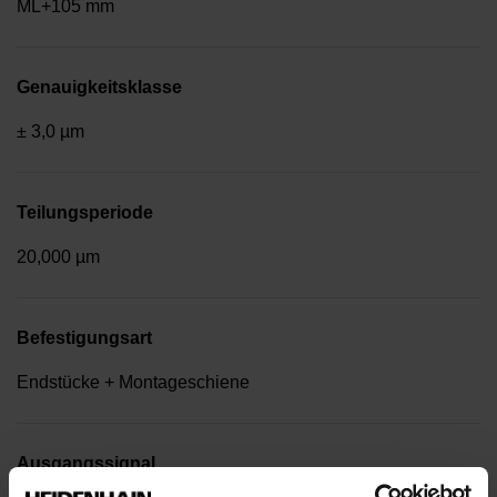
ML+105 mm
Genauigkeitsklasse
± 3,0 µm
Teilungsperiode
20,000 µm
Befestigungsart
Endstücke + Montageschiene
Ausgangssignal