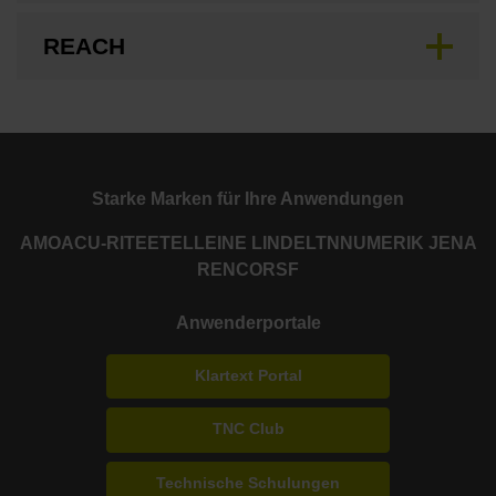
REACH
Starke Marken für Ihre Anwendungen
AMO
ACU-RITE
ETEL
LEINE LINDE
LTN
NUMERIK JENA
RENCO
RSF
Anwenderportale
Klartext Portal
TNC Club
Technische Schulungen