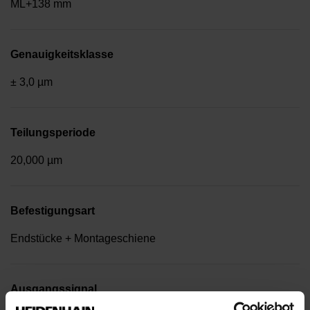
ML+138 mm
Genauigkeitsklasse
± 3,0 µm
Teilungsperiode
20,000 µm
Befestigungsart
Endstücke + Montageschiene
Ausgangssignal