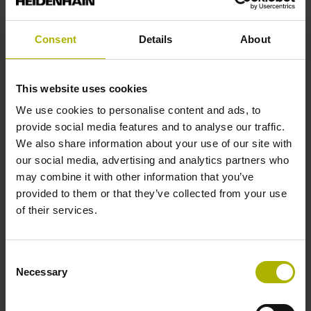
Rechtecksignale, TTL-Pegel mit 10-fach Interpolation
Consent
Details
About
Referenzmarkenlage
Abstand 45 mm vom Beginn der Messlänge
This website uses cookies
We use cookies to personalise content and ads, to
provide social media features and to analyse our traffic.
Weitere Referenzmarken
We also share information about your use of our site with
our social media, advertising and analytics partners who
Abstand 45 mm vom Ende der Messlänge
may combine it with other information that you’ve
provided to them or that they’ve collected from your use
of their services.
Referenzimpulsbreite
90°
Consent
Necessary
Selection
Max. Abtastfrequenz