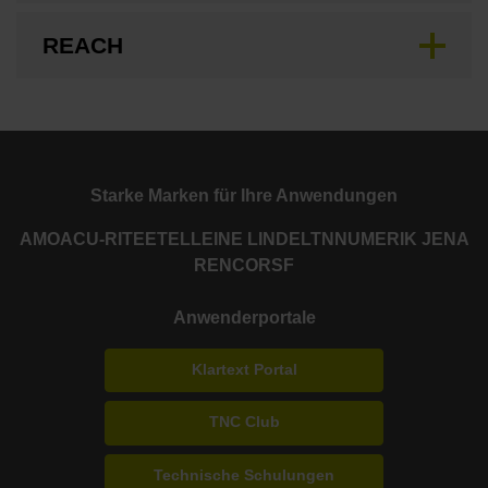
REACH
Starke Marken für Ihre Anwendungen
AMO
ACU-RITE
ETEL
LEINE LINDE
LTN
NUMERIK JENA
RENCO
RSF
Anwenderportale
Klartext Portal
TNC Club
Technische Schulungen