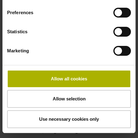
25,00 kHz
Preferences
Störungssignal
Statistics
bei Störung LOW
Marketing
Spannungsversorgung
5V+-5%
Allow all cookies
Elektrischer Anschluss
Allow selection
Flanschdose, Stift, 14-polig
Use necessary cookies only
Besonderheiten, Längenmessgerät