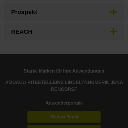
Prospekt
REACH
Starke Marken für Ihre Anwendungen
AMO
ACU-RITE
ETEL
LEINE LINDE
LTN
NUMERIK JENA
RENCO
RSF
Anwenderportale
Klartext Portal