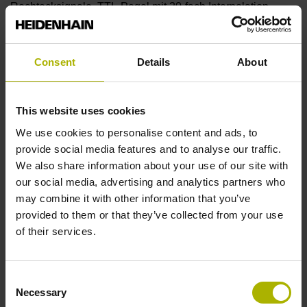
Rechtecksignale, TTL-Pegel mit 20-fach Interpolation
Referenzmarkenlage
Consent
Details
About
ML/2 - in der Mitte der Messlänge
This website uses cookies
We use cookies to personalise content and ads, to
Weitere Referenzmarken
provide social media features and to analyse our traffic.
keine
We also share information about your use of our site with
our social media, advertising and analytics partners who
may combine it with other information that you’ve
Referenzimpulsbreite
provided to them or that they’ve collected from your use
of their services.
90°
Consent
Max. Abtastfrequenz
Necessary
Selection