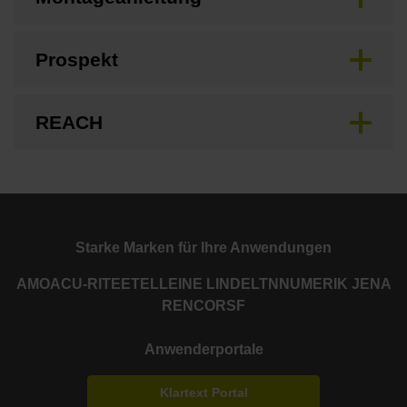
Prospekt
REACH
Starke Marken für Ihre Anwendungen
AMO
ACU-RITE
ETEL
LEINE LINDE
LTN
NUMERIK JENA
RENCO
RSF
Anwenderportale
Klartext Portal