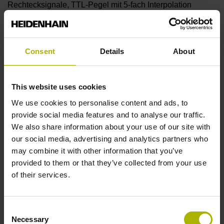
Rechtecksignale, TTL-Pegel mit 5-fach Interpolation
Referenzmarkenlage
Consent
Details
About
C001 - Abstandscodierte Referenzmarken mit
Grundabstand 1000 x Teilungsperiode
This website uses cookies
We use cookies to personalise content and ads, to
Weitere Referenzmarken
provide social media features and to analyse our traffic.
We also share information about your use of our site with
keine
our social media, advertising and analytics partners who
may combine it with other information that you’ve
provided to them or that they’ve collected from your use
Referenzimpulsbreite
of their services.
270°
Consent
Necessary
Selection
Max. Abtastfrequenz