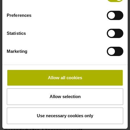
100,00 kHz
Preferences
Störungssignal
Statistics
Ua1/Ua2 bei Störung hochohmig
Marketing
Spannungsversorgung
5V+-5%
Allow all cookies
Allow selection
Elektrischer Anschluss
Flanschdose, Stift, 14-polig
Use necessary cookies only