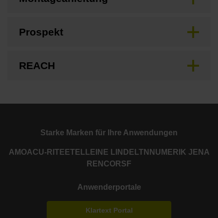
Prospekt
REACH
Starke Marken für Ihre Anwendungen
AMO
ACU-RITE
ETEL
LEINE LINDE
LTN
NUMERIK JENA
RENCO
RSF
Anwenderportale
Klartext Portal