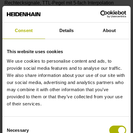
Rechtecksignale, TTL-Pegel mit 5-fach Interpolation
Referenzmarkenlage
Consent
Details
About
C001 - Abstandscodierte Referenzmarken mit
Grundabstand 1000 x Teilungsperiode
This website uses cookies
We use cookies to personalise content and ads, to
Weitere Referenzmarken
provide social media features and to analyse our traffic.
We also share information about your use of our site with
keine
our social media, advertising and analytics partners who
may combine it with other information that you’ve
provided to them or that they’ve collected from your use
Referenzimpulsbreite
of their services.
90°
Consent
Necessary
Selection
Max. Abtastfrequenz