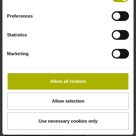
50,00 kHz
Preferences
Störungssignal
Statistics
bei Störung LOW
Marketing
Spannungsversorgung
5V+-5%
Allow all cookies
Allow selection
Elektrischer Anschluss
Flanschdose, Stift, 14-polig
Use necessary cookies only