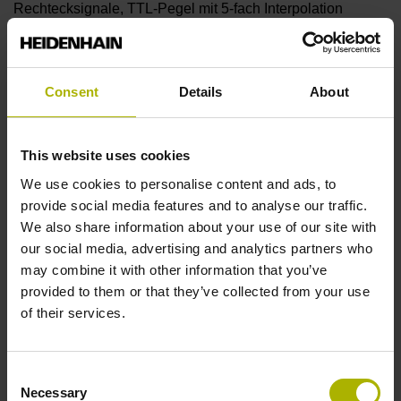
Rechtecksignale, TTL-Pegel mit 5-fach Interpolation
Referenzmarkenlage
Consent
Details
About
C001 - Abstandscodierte Referenzmarken mit
Grundabstand 1000 x Teilungsperiode
This website uses cookies
We use cookies to personalise content and ads, to
Weitere Referenzmarken
provide social media features and to analyse our traffic.
We also share information about your use of our site with
keine
our social media, advertising and analytics partners who
may combine it with other information that you’ve
provided to them or that they’ve collected from your use
Referenzimpulsbreite
of their services.
90°
Consent
Necessary
Selection
Max. Abtastfrequenz