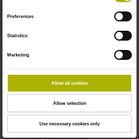
50,00 kHz
Preferences
Störungssignal
Statistics
bei Störung LOW
Marketing
Spannungsversorgung
5V+-5%
Allow all cookies
Allow selection
Elektrischer Anschluss
Flanschdose, Stift, 14-polig
Use necessary cookies only