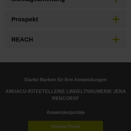
Prospekt
REACH
Starke Marken für Ihre Anwendungen
AMO
ACU-RITE
ETEL
LEINE LINDE
LTN
NUMERIK JENA
RENCO
RSF
Anwenderportale
Klartext Portal