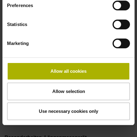
Preferences
100,00 kHz
Statistics
Störungssignal
Marketing
Ua1/Ua2 bei Störung hochohmig
Spannungsversorgung
Allow all cookies
5V+-5%
Allow selection
Elektrischer Anschluss
Use necessary cookies only
Flanschdose, Stift, 14-polig