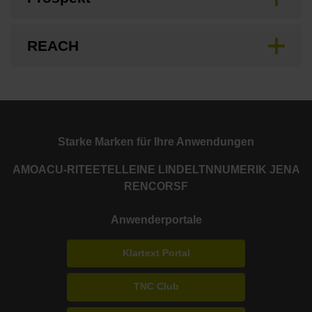
REACH
Starke Marken für Ihre Anwendungen
AMO
ACU-RITE
ETEL
LEINE LINDE
LTN
NUMERIK JENA
RENCO
RSF
Anwenderportale
Klartext Portal
TNC Club