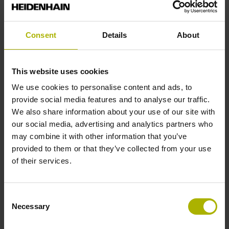
Rechtecksignale, TTL-Pegel mit 5-fach Interpolation
Consent
Details
About
Referenzmarkenlage
C001 - Abstandscodierte Referenzmarken mit
This website uses cookies
Grundabstand 1000 x Teilungsperiode
We use cookies to personalise content and ads, to
provide social media features and to analyse our traffic.
We also share information about your use of our site with
Weitere Referenzmarken
our social media, advertising and analytics partners who
keine
may combine it with other information that you’ve
provided to them or that they’ve collected from your use
of their services.
Referenzimpulsbreite
270°
Consent
Necessary
Selection
Max. Abtastfrequenz