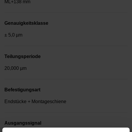
ML+138 mm
Genauigkeitsklasse
± 5,0 µm
Teilungsperiode
20,000 µm
Befestigungsart
Endstücke + Montageschiene
Ausgangssignal