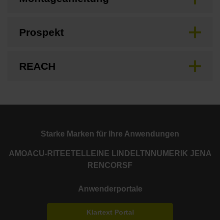
Prospekt
REACH
Starke Marken für Ihre Anwendungen
AMO
ACU-RITE
ETEL
LEINE LINDE
LTN
NUMERIK JENA
RENCO
RSF
Anwenderportale
Klartext Portal