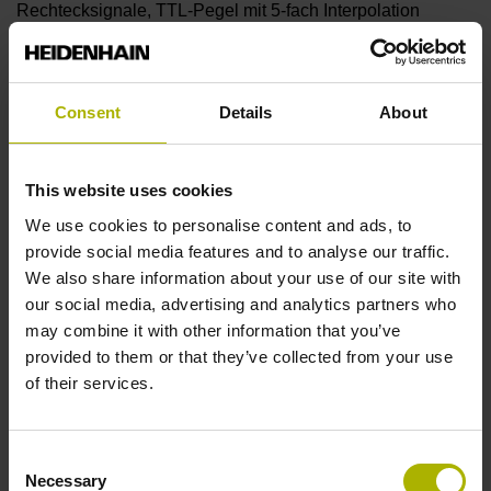
Rechtecksignale, TTL-Pegel mit 5-fach Interpolation
Referenzmarkenlage
Consent
Details
About
C001 - Abstandscodierte Referenzmarken mit
Grundabstand 1000 x Teilungsperiode
This website uses cookies
We use cookies to personalise content and ads, to
Weitere Referenzmarken
provide social media features and to analyse our traffic.
We also share information about your use of our site with
keine
our social media, advertising and analytics partners who
may combine it with other information that you’ve
provided to them or that they’ve collected from your use
Referenzimpulsbreite
of their services.
90°
Consent
Necessary
Selection
Max. Abtastfrequenz