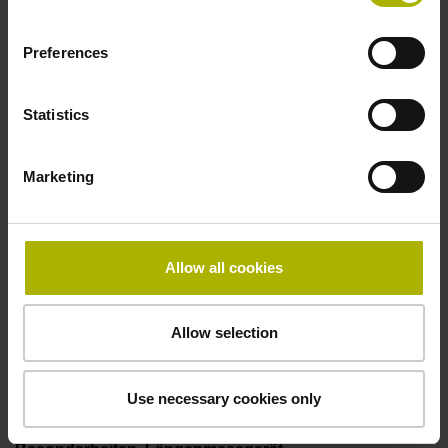
50,00 kHz
Preferences
Störungssignal
Statistics
bei Störung LOW
Marketing
Spannungsversorgung
5V+-5%
Allow all cookies
Allow selection
Elektrischer Anschluss
Flanschdose, Stift, 14-polig
Use necessary cookies only