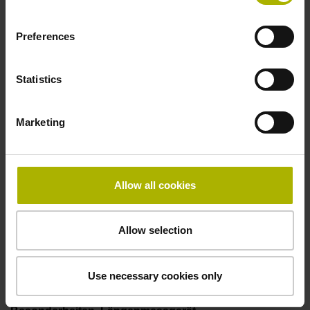
50,00 kHz
Preferences
Störungssignal
Statistics
bei Störung LOW
Marketing
Spannungsversorgung
5V+-5%
Allow all cookies
Allow selection
Elektrischer Anschluss
Flanschdose, Stift, 14-polig
Use necessary cookies only