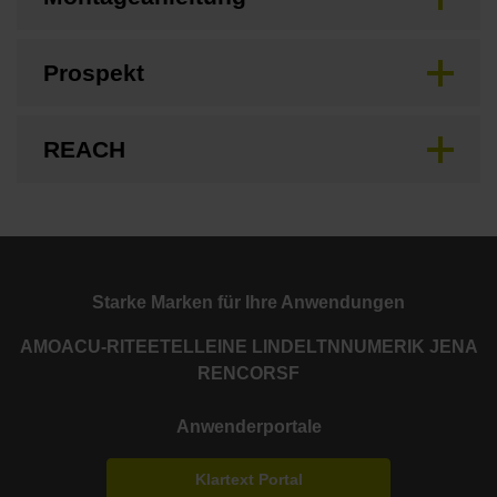
Prospekt
REACH
Starke Marken für Ihre Anwendungen
AMO
ACU-RITE
ETEL
LEINE LINDE
LTN
NUMERIK JENA
RENCO
RSF
Anwenderportale
Klartext Portal