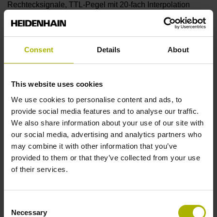
Rechtecksignale, TTL-Pegel mit 20-fach Interpolation
Referenzmarkenlage
Consent
Details
About
C001 - Abstandscodierte Referenzmarken mit
Grundabstand 1000 x Teilungsperiode
This website uses cookies
We use cookies to personalise content and ads, to
Weitere Referenzmarken
provide social media features and to analyse our traffic.
We also share information about your use of our site with
keine
our social media, advertising and analytics partners who
may combine it with other information that you’ve
provided to them or that they’ve collected from your use
Referenzimpulsbreite
of their services.
90°
Consent
Necessary
Selection
Max. Abtastfrequenz