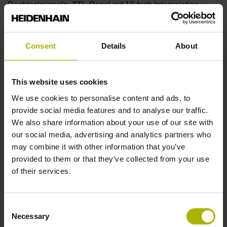
Rechtecksignale, TTL-Pegel mit 10-fach Interpolation
Referenzmarkenlage
Consent
Details
About
ML/2 - in der Mitte der Messlänge
This website uses cookies
We use cookies to personalise content and ads, to
Weitere Referenzmarken
provide social media features and to analyse our traffic.
keine
We also share information about your use of our site with
our social media, advertising and analytics partners who
may combine it with other information that you’ve
Referenzimpulsbreite
provided to them or that they’ve collected from your use
of their services.
90°
Consent
Max. Abtastfrequenz
Necessary
Selection