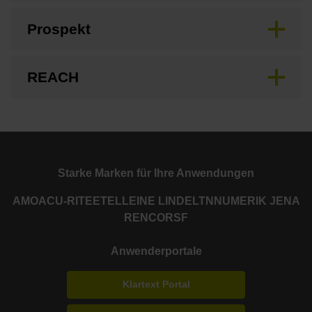
Prospekt
REACH
Starke Marken für Ihre Anwendungen
AMO
ACU-RITE
ETEL
LEINE LINDE
LTN
NUMERIK JENA
RENCO
RSF
Anwenderportale
Klartext Portal