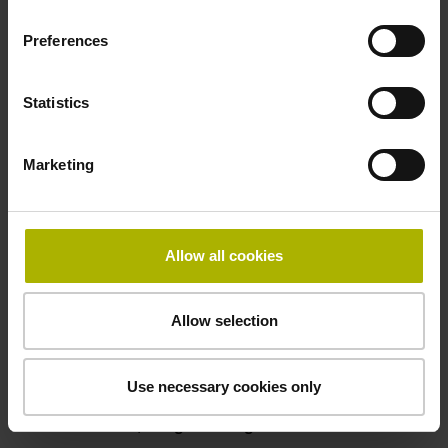
50,00 kHz
Preferences
Störungssignal
Statistics
bei Störung LOW
Marketing
Spannungsversorgung
5V+-5%
Allow all cookies
Elektrischer Anschluss
Allow selection
Flanschdose, Stift, 14-polig
Use necessary cookies only
Besonderheiten, Längenmessgerät