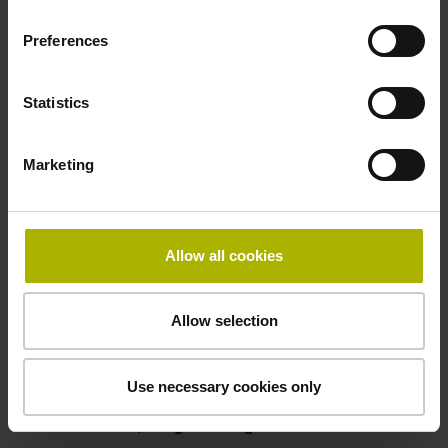
100,00 kHz
Preferences
Störungssignal
Statistics
bei Störung LOW
Marketing
Spannungsversorgung
5V+-5%
Allow all cookies
Elektrischer Anschluss
Allow selection
Flanschdose, Stift, 14-polig
Use necessary cookies only
Besonderheiten, Längenmessgerät