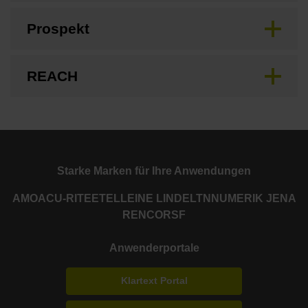
Prospekt
REACH
Starke Marken für Ihre Anwendungen
AMO
ACU-RITE
ETEL
LEINE LINDE
LTN
NUMERIK JENA
RENCO
RSF
Anwenderportale
Klartext Portal