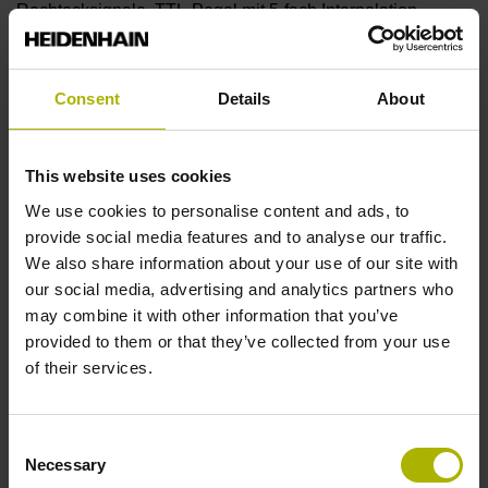
Rechtecksignale, TTL-Pegel mit 5-fach Interpolation
Referenzmarkenlage
Consent
Details
About
Abstand 35 mm vom Beginn der Messlänge
This website uses cookies
We use cookies to personalise content and ads, to
Weitere Referenzmarken
provide social media features and to analyse our traffic.
Abstand 35 mm vom Ende der Messlänge
We also share information about your use of our site with
our social media, advertising and analytics partners who
may combine it with other information that you’ve
Referenzimpulsbreite
provided to them or that they’ve collected from your use
of their services.
90°
Consent
Max. Abtastfrequenz
Necessary
Selection