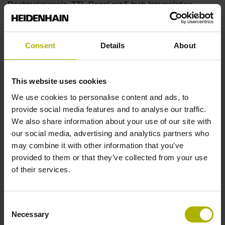
Rechtecksignale, TTL-Pegel mit 5-fach Interpolation
Referenzmarkenlage
Consent
Details
About
Abstand 35 mm vom Beginn der Messlänge
This website uses cookies
We use cookies to personalise content and ads, to
Weitere Referenzmarken
provide social media features and to analyse our traffic.
Abstand 35 mm vom Ende der Messlänge
We also share information about your use of our site with
our social media, advertising and analytics partners who
may combine it with other information that you’ve
Referenzimpulsbreite
provided to them or that they’ve collected from your use
of their services.
90°
Consent
Max. Abtastfrequenz
Necessary
Selection