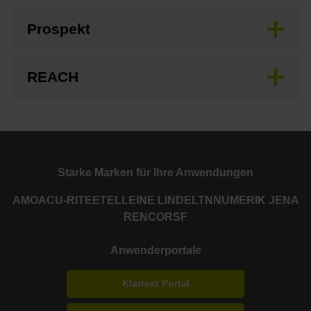
Prospekt
REACH
Starke Marken für Ihre Anwendungen
AMO
ACU-RITE
ETEL
LEINE LINDE
LTN
NUMERIK JENA
RENCO
RSF
Anwenderportale
Klartext Portal