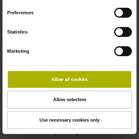
50,00 kHz
Preferences
Störungssignal
Statistics
bei Störung LOW
Marketing
Spannungsversorgung
5V+-5%
Allow all cookies
Elektrischer Anschluss
Allow selection
Flanschdose, Stift, 14-polig
Use necessary cookies only
Besonderheiten, Längenmessgerät