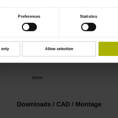
100,00 kHz
Preferences
Statistics
bei Störung LOW
5V+-5%
 only
Allow selection
Flanschdose, Stift, 14-polig
keine
Downloads / CAD / Montage