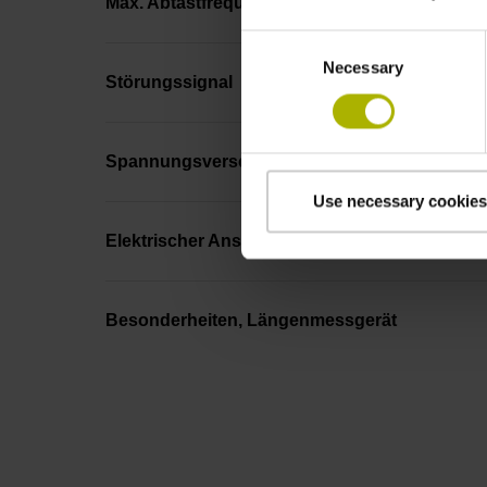
Max. Abtastfrequenz
Consent
Necessary
Selection
Störungssignal
Spannungsversorgung
Use necessary cookies
Elektrischer Anschluss
Besonderheiten, Längenmessgerät