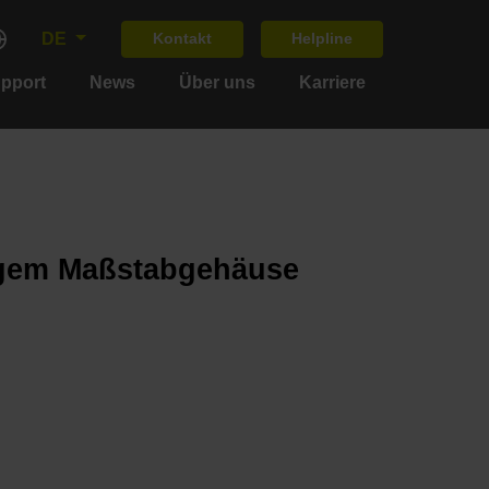
DE
Kontakt
Helpline
upport
News
Über uns
Karriere
ligem Maßstabgehäuse