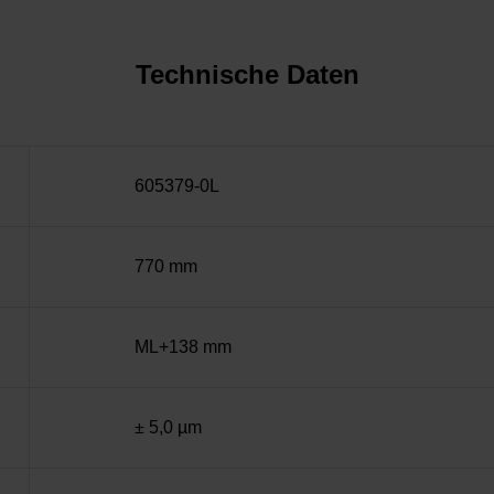
Technische Daten
605379-0L
770 mm
ML+138 mm
± 5,0 µm