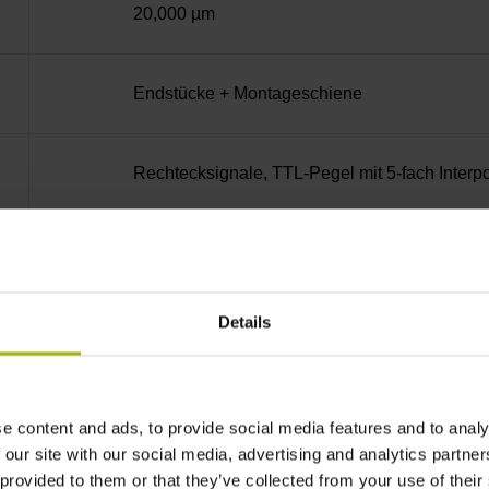
20,000 µm
Endstücke + Montageschiene
Rechtecksignale, TTL-Pegel mit 5-fach Interpo
ML/2 - in der Mitte der Messlänge
Details
keine
90°
e content and ads, to provide social media features and to analy
 our site with our social media, advertising and analytics partn
 provided to them or that they’ve collected from your use of their